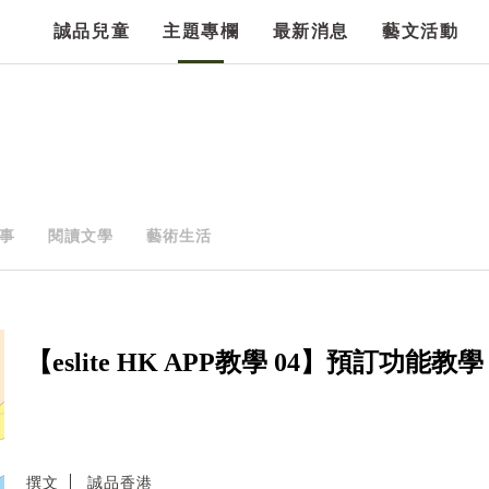
誠品兒童
主題專欄
最新消息
藝文活動
事
閱讀文學
藝術生活
【eslite HK APP教學 04】預訂功能教學
撰文
誠品香港