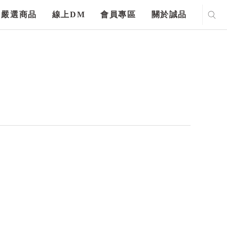
嚴選商品
線上DM
會員專區
關於誠品