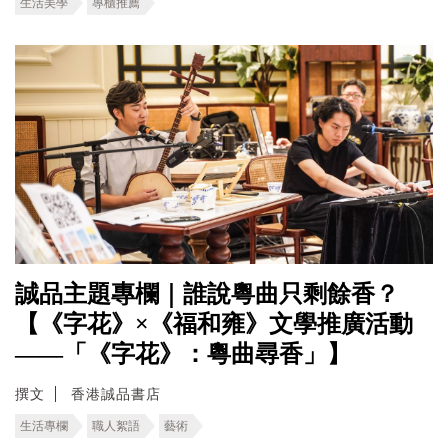
生活美學
專櫃推薦
誠品主題專欄｜誰說粵曲只剩餘香？
【《字花》×《福和雍》文學推廣活動
——「《字花》：粵曲尋香」】
撰文
香港誠品書店
生活專欄
職人絮語
藝術