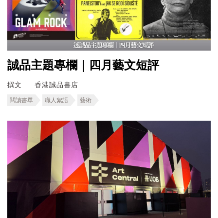
誠品主題專欄｜四月藝文短評
撰文
香港誠品書店
閱讀書單
職人絮語
藝術