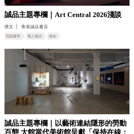
誠品主題專欄｜Art Central 2026淺談
撰文
香港誠品書店
閱讀書單
職人絮語
藝術
誠品主題專欄｜以藝術連結隱形的勞動
百態 ⼤館當代美術館呈獻「保持在線：