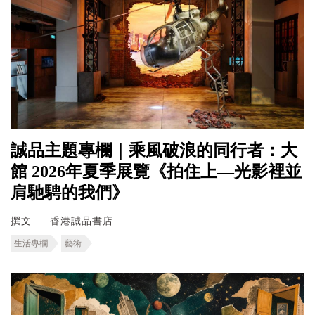
誠品主題專欄｜乘風破浪的同行者：大
館 2026年夏季展覽《拍住上—光影裡並
肩馳騁的我們》
撰文
香港誠品書店
生活專欄
藝術