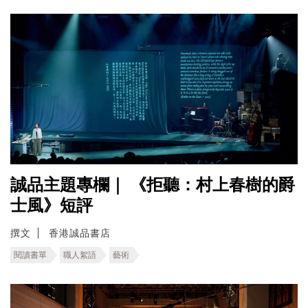
誠品主題專欄｜ 《拒聽：村上春樹的爵
士風》短評
撰文
香港誠品書店
閱讀書單
職人絮語
藝術