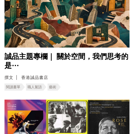
誠品主題專欄｜ ​關於空間，我們思考的
是⋯
撰文
香港誠品書店
閱讀書單
職人絮語
藝術