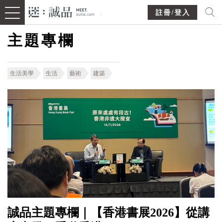
註冊/登入
主題專欄
生活美學
生活
藝術
建築
誠品主題專欄｜【香港書展2026】從講