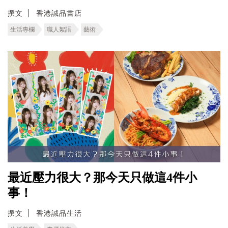
撰文
香港誠品書店
生活專欄
職人絮語
藝術
最近壓力很大？那今天只做這4件小
事！
撰文
香港誠品生活