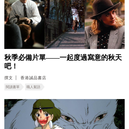
秋季必備片單——一起度過寫意的秋天
吧！
撰文
香港誠品書店
閱讀書單
職人絮語