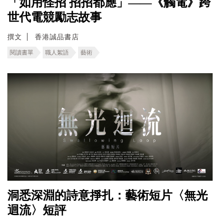
「如用怪招 招招都應」——《觸電》跨
世代電競勵志故事
撰文
香港誠品書店
閱讀書單
職人絮語
藝術
洞悉深淵的詩意掙扎：藝術短片〈無光
迴流〉短評