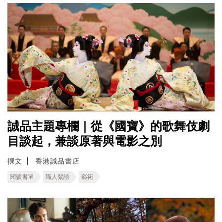
誠品主題專欄｜從《國寶》的歌舞伎劇
目談起，兼談原著與電影之別
撰文
香港誠品書店
閱讀書單
職人絮語
藝術