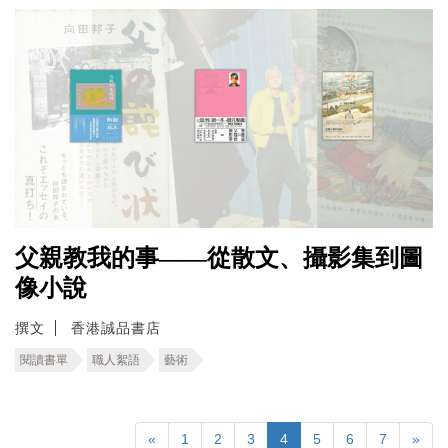
父親教我的事——從散文、攝影集到圖
像小說
撰文
香港誠品書店
閱讀書單
職人絮語
藝術
«
1
2
3
4
5
6
7
»