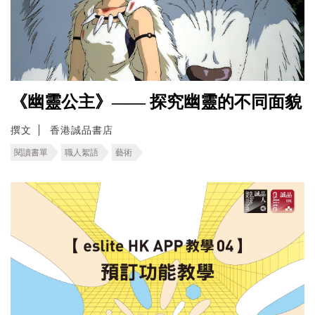
《幽靈公主》—— 探究幽靈的不同面貌
撰文
香港誠品書店
閱讀書單
職人絮語
藝術