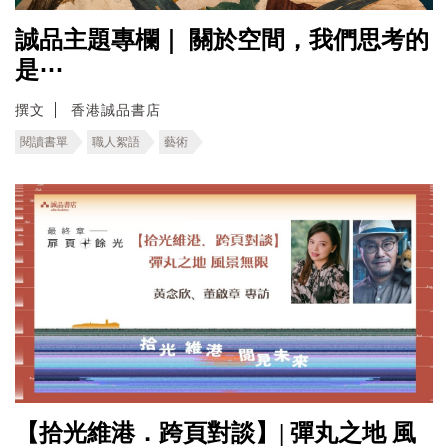
誠品主題專欄｜ ​關於空間，我們思考的
是⋯
撰文
香港誠品書店
閱讀書單
職人絮語
藝術
【拾光維港．跨頁對談】| 彈丸之地 風