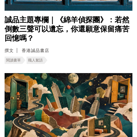
誠品主題專欄｜《綿羊偵探團》：若然
倒數三聲可以遺忘，你還願意保留痛苦
回憶嗎？
撰文
香港誠品書店
閱讀書單
職人絮語