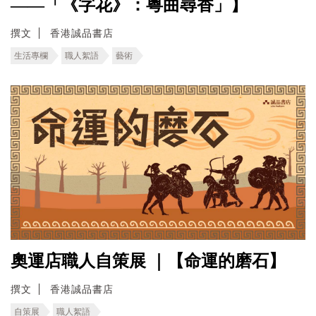
——「《字花》：粵曲尋香」】
撰文
香港誠品書店
生活專欄
職人絮語
藝術
奧運店職人自策展 ｜【命運的磨石】
撰文
香港誠品書店
自策展
職人絮語