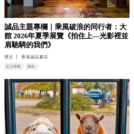
誠品主題專欄｜乘風破浪的同行者：大
館 2026年夏季展覽《拍住上—光影裡並
肩馳騁的我們》
撰文
香港誠品書店
生活專欄
藝術