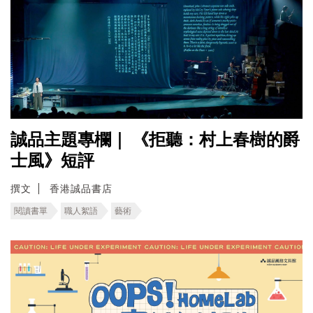
誠品主題專欄｜ 《拒聽：村上春樹的爵
士風》短評
撰文
香港誠品書店
閱讀書單
職人絮語
藝術