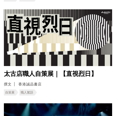
太古店職人自策展｜【直視烈日】
撰文
香港誠品書店
自策展
職人絮語