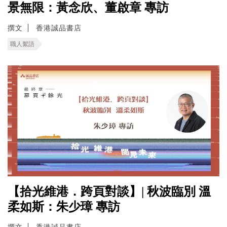
景無限：黃念欣、董啟章 專訪
撰文
香港誠品書店
職人絮語
【拾光維港．跨頁對談】| 秋波臨別 溫
柔如斯：朱少璋 專訪