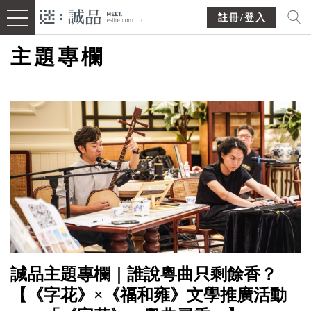
註冊/登入
主題專欄
誠品主題專欄｜誰說粵曲只剩餘香？
【《字花》×《福和雍》文學推廣活動