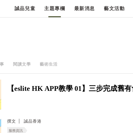
誠品兒童
主題專欄
最新消息
藝文活動
事
閱讀文學
藝術生活
【eslite HK APP教學 01】三步完
撰文
誠品香港
服務資訊