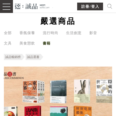
註冊/登入
嚴選商品
全部
香氛保養
流行時尚
生活創意
影音
文具
美食憩飲
書籍
誠品暢銷榜
誠品選書