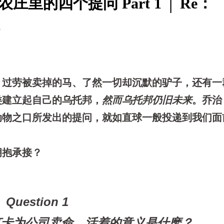
里的四个提问 Part 1 │ Re：
m
、过劳被卖掉的马、了然一切却沉默的驴子，还有一
类建立起自己的乌托邦，
然而乌托邦仍旧未来
。乔治
动物之口所发出的提问，就如直球一般投递到我们面
拥抱承接？
Question 1
打卡为公司卖命，活着的意义是什麽？