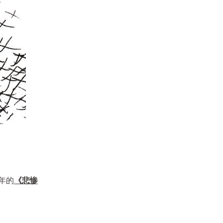
葡萄酒日嚐 探索之旅 ‖ 诚品酒窖品
酒讲堂
活动日期
∣
2018/08/21~2018/09/04
07/07 舉杯歡宴 與一星相遇 ‖
Champagne Henriot 2018 Dinner
活动日期
∣
2018/07/07
年的
《悲惨
Party