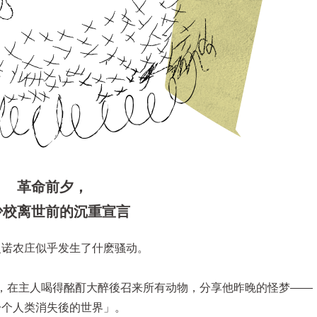
革命前夕，
少校离世前的沉重宣言
曼诺农庄似乎发生了什麽骚动。
，在主人喝得酩酊大醉後召来所有动物，分享他昨晚的怪梦——
一个人类消失後的世界」。