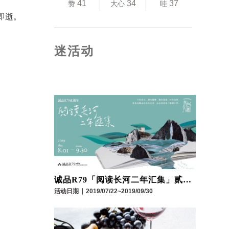
41
34
37
赞
大心
哇
即逝。
迷活动
诚品R79「阅读长河二年汇集」贰周
年庆
活动日期
∣
2019/07/22~2019/09/30