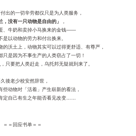
所付出的一切辛劳都仅只是为人类服务，
兰，没有一只动物是自由的」
，
蛋、牛奶和卖掉小马换来的金钱——
不是以动物的劳力和付出换来。
饶的沃土上，动物其实可以过得更舒适、有尊严，
都只是因为不事生产的人类窃占了一切！
人
，只要把人类赶走，乌托邦无疑就到来了。
不久後老少校安然辞世，
有些动物对「活着」产生崭新的看法，
肯定自己有生之年能否看见改变……
＝＝回应书单＝＝