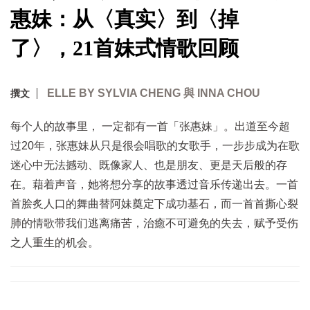
惠妹：从〈真实〉到〈掉
了〉，21首妹式情歌回顾
ELLE BY SYLVIA CHENG 與 INNA CHOU
撰文
每个人的故事里， 一定都有一首「张惠妹」。出道至今超
过20年，张惠妹从只是很会唱歌的女歌手，一步步成为在歌
迷心中无法撼动、既像家人、也是朋友、更是天后般的存
在。藉着声音，她将想分享的故事透过音乐传递出去。一首
首脍炙人口的舞曲替阿妹奠定下成功基石，而一首首撕心裂
肺的情歌带我们逃离痛苦，治癒不可避免的失去，赋予受伤
之人重生的机会。