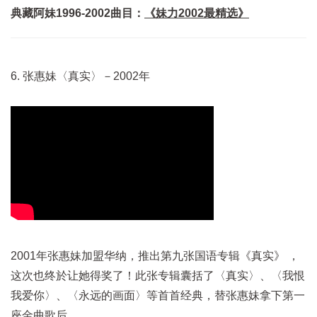
典藏阿妹1996-2002曲目：
《妹力2002最精选》
6. 张惠妹〈真实〉－2002年
2001年张惠妹加盟华纳，推出第九张国语专辑《真实》 ，
这次也终於让她得奖了！此张专辑囊括了〈真实〉、〈我恨
我爱你〉、〈永远的画面〉等首首经典，替张惠妹拿下第一
座金曲歌后。