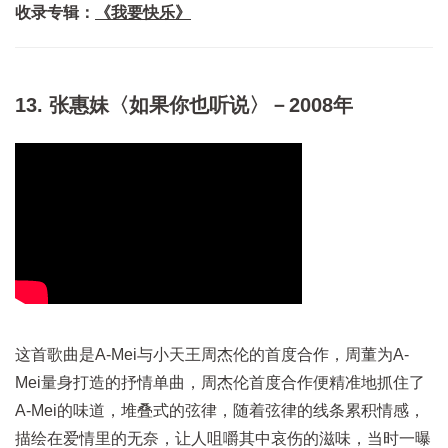
收录专辑：
《我要快乐》
13. 张惠妹〈如果你也听说〉－2008年
这首歌曲是A-Mei与小天王周杰伦的首度合作，周董为A-
Mei量身打造的抒情单曲，周杰伦首度合作便精准地抓住了
A-Mei的味道，堆叠式的弦律，随着弦律的线条累积情感，
描绘在爱情里的无奈，让人咀嚼其中哀伤的滋味，当时一曝