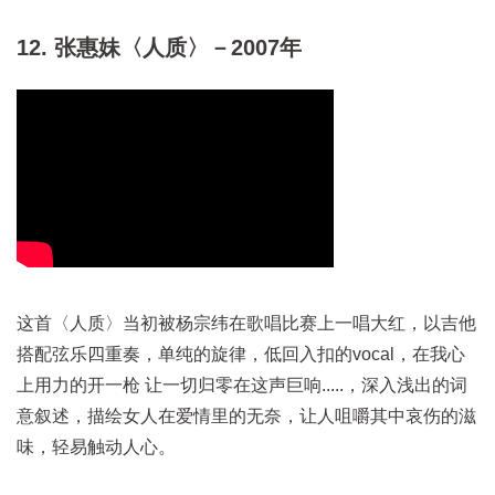
12. 张惠妹〈人质〉－2007年
这首〈人质〉当初被杨宗纬在歌唱比赛上一唱大红，以吉他
搭配弦乐四重奏，单纯的旋律，低回入扣的vocal，在我心
上用力的开一枪 让一切归零在这声巨响.....，深入浅出的词
意叙述，描绘女人在爱情里的无奈，让人咀嚼其中哀伤的滋
味，轻易触动人心。