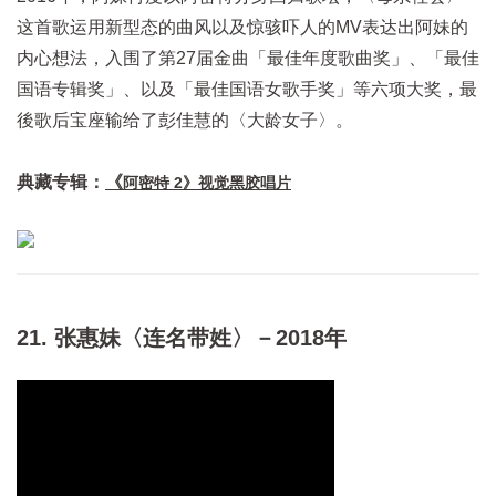
这首歌运用新型态的曲风以及惊骇吓人的MV表达出阿妹的
内心想法，入围了第27届金曲「最佳年度歌曲奖」、「最佳
国语专辑奖」、以及「最佳国语女歌手奖」等六项大奖，最
後歌后宝座输给了彭佳慧的〈大龄女子〉。
典藏专辑：
《
阿密特 2》视觉黑胶唱片
21. 张惠妹〈连名带姓〉－2018年