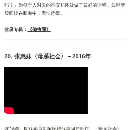
吗？」为每个人对爱的不安和怀疑做了最好的诠释，如噩梦
般回旋在脑海中，无法停歇。
收录专辑：
《偏执面》
20. 张惠妹〈母系社会〉－2016年
2016年，阿妹再度以阿密特分身回归歌坛，〈母系社会〉