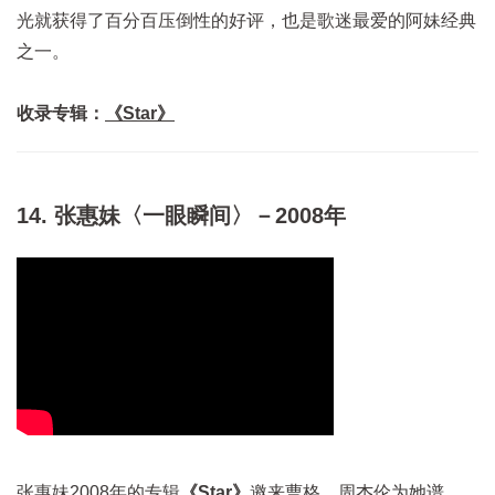
光就获得了百分百压倒性的好评，也是歌迷最爱的阿妹经典
之一。
收录专辑：
《Star》
14. 张惠妹〈一眼瞬间〉－2008年
张惠妹2008年的专辑
《Star》
邀来曹格、周杰伦为她谱