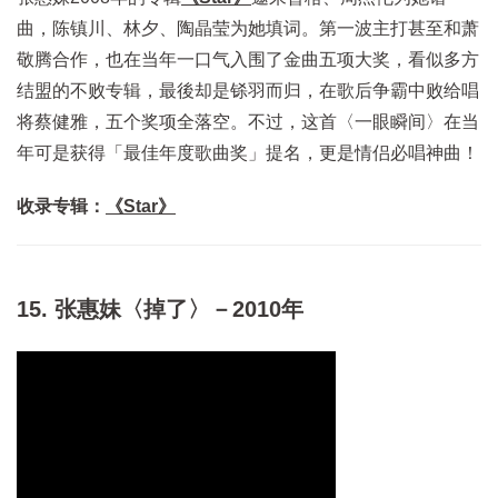
曲，陈镇川、林夕、陶晶莹为她填词。第一波主打甚至和萧
敬腾合作，也在当年一口气入围了金曲五项大奖，看似多方
结盟的不败专辑，最後却是铩羽而归，在歌后争霸中败给唱
将蔡健雅，五个奖项全落空。不过，这首〈一眼瞬间〉在当
年可是获得「最佳年度歌曲奖」提名，更是情侣必唱神曲！
收录专辑：
《Star》
15. 张惠妹〈掉了〉－2010年