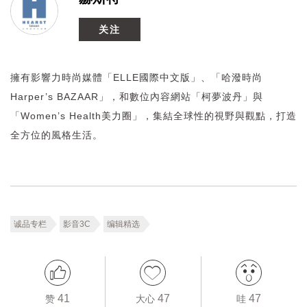
关注
擁有影響力時尚媒體「ELLE國際中文版」、「哈潑時尚
Harper’s BAZAAR」，和數位內容網站「柯夢波丹」與
「Women’s Health美力圈」，集結全球性的視野與觀點，打造
全方位的風格生活。
诚品专栏
影音3C
编辑精选
41
47
47
赞
大心
哇