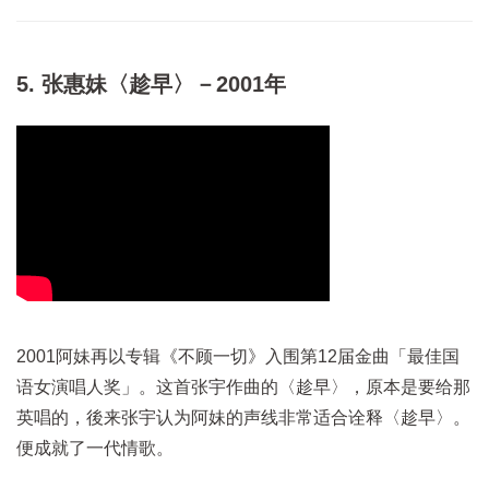
5. 张惠妹〈趁早〉－2001年
2001阿妹再以专辑《不顾一切》入围第12届金曲「最佳国
语女演唱人奖」。这首张宇作曲的〈趁早〉，原本是要给那
英唱的，後来张宇认为阿妹的声线非常适合诠释〈趁早〉。
便成就了一代情歌。