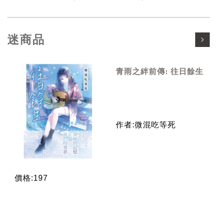
迷商品
青雨之絆前傳: 往日餘生
作者:微混吃等死
價格:197