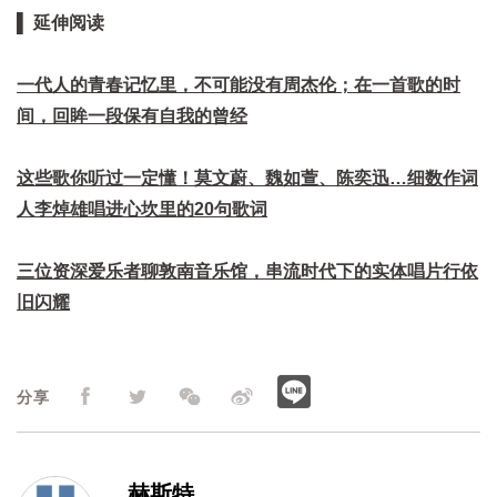
▌ 延伸阅读
一代人的青春记忆里，不可能没有周杰伦；在一首歌的时
间，回眸一段保有自我的曾经
这些歌你听过一定懂！莫文蔚、魏如萱、陈奕迅…细数作词
人李焯雄唱进心坎里的20句歌词
三位资深爱乐者聊敦南音乐馆，串流时代下的实体唱片行依
旧闪耀
分享
赫斯特