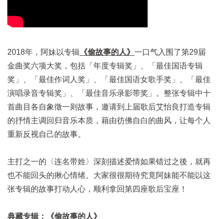
2018年，阿妹以专辑
《偷故事的人》
一口气入围了第29届
金曲奖六项大奖，包括「年度专辑奖」、「最佳国语专辑
奖」、「最佳作词人奖」、「最佳国语女歌手奖」、「最佳
演唱录音专辑奖」、「最佳音乐录影带奖」。整张专辑中十
首曲目各自象徵一则故事，邀请到上届歌后艾怡良打造专辑
的抒情主调回归音乐本质，藉由彷佛自白的曲风，让每个人
重新反视自己的故事。
主打之一的〈连名带姓〉深刻描述爱情如果错过之後，就再
也不能回头的揪心情绪。大家很很期待究竟阿妹能不能以这
张专辑的故事打动人心，顺利拿回第四座歌后宝座！
典藏专辑：
《偷故事的人》