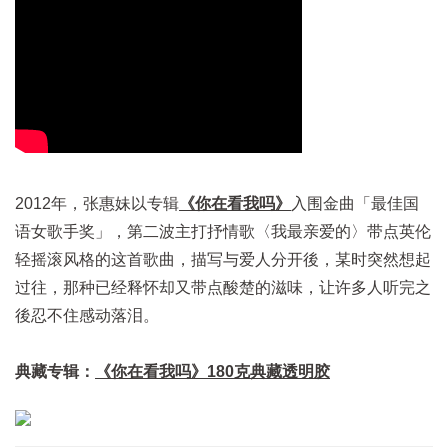
2012年，张惠妹以专辑
《你在看我吗》
入围金曲「最佳国
语女歌手奖」，第二波主打抒情歌〈我最亲爱的〉带点英伦
轻摇滚风格的这首歌曲，描写与爱人分开後，某时突然想起
过往，那种已经释怀却又带点酸楚的滋味，让许多人听完之
後忍不住感动落泪。
典藏专辑：
《你在看我吗》180克典藏透明胶