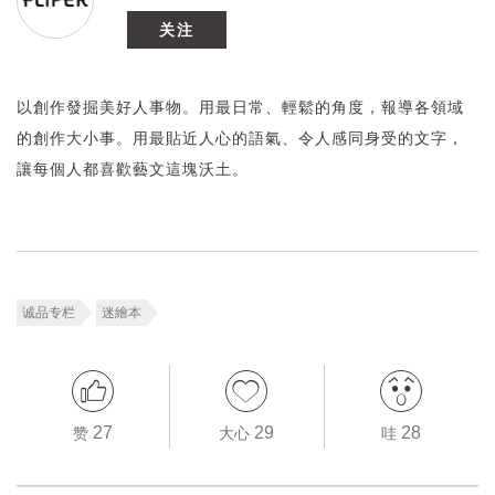
关注
以創作發掘美好人事物。用最日常、輕鬆的角度，報導各領域
的創作大小事。用最貼近人心的語氣、令人感同身受的文字，
讓每個人都喜歡藝文這塊沃土。
诚品专栏
迷繪本
27
29
28
赞
大心
哇