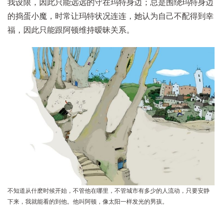
我设限，因此只能远远的守在玛特身边；总是围绕玛特身边
的捣蛋小魔，时常让玛特状况连连，她认为自己不配得到幸
福，因此只能跟阿顿维持暧昧关系。
不知道从什麽时候开始，不管他在哪里，不管城市有多少的人流动，只要安静
下来，我就能看的到他。他叫阿顿，像太阳一样发光的男孩。