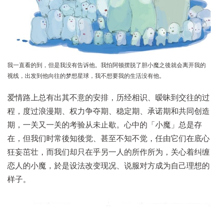
我一直看的到，但是我没有告诉他。我怕阿顿摆脱了胆小魔之後就会离开我的
视线，出发到他向往的梦想星球，我不想要我的生活没有他。
爱情路上总有出其不意的安排，历经相识、暧昧到交往的过
程，度过浪漫期、权力争夺期、稳定期、承诺期和共同创造
期，一关又一关的考验从未止歇。心中的「小魔」总是存
在，但我们时常後知後觉、甚至不知不觉，任由它们在底心
狂妄茁壮，而我们却只在乎另一人的所作所为，关心着纠缠
恋人的小魔，於是设法改变现况、说服对方成为自己理想的
样子。