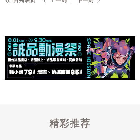
回列表页
上一则
下一则
精彩推荐