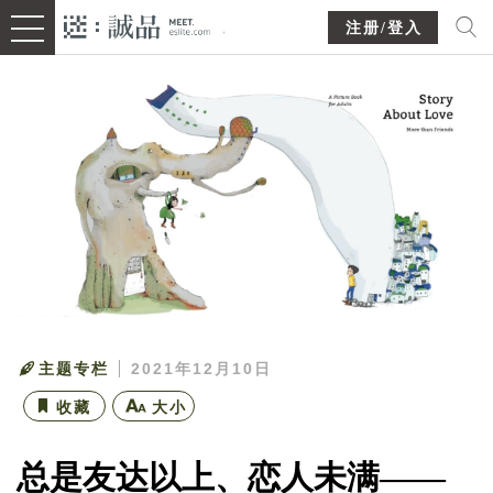
注册/登入
主题专栏
2021年12月10日
收藏
大小
总是友达以上、恋人未满——