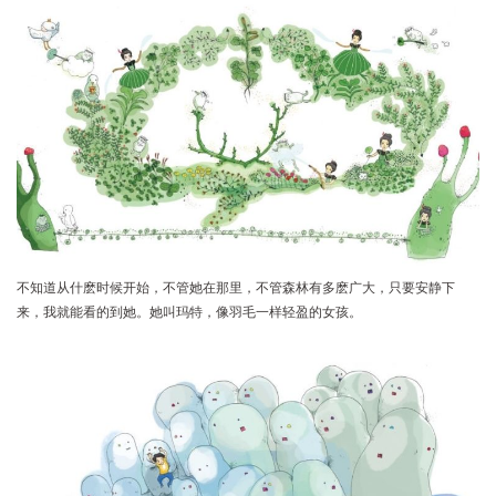
不知道从什麽时候开始，不管她在那里，不管森林有多麽广大，只要安静下
来，我就能看的到她。她叫玛特，像羽毛一样轻盈的女孩。