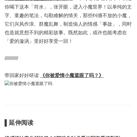
你喝下这本「符水」，张开眼，进入小魔世界！以单纯的文
字、童趣的笔法，勾勒难解的情关，那些纠缠不放的小魔，
它们兴风作浪、群魔乱舞，制造恼人的情感「事故」，同时
也造就意想不到的精彩故事。既然如此，或许也能考虑在
「爱的漩涡」里好好享受一回！
///////////
带回家好好研读
《你被爱情小魔遮眼了吗？》
▌延伸阅读