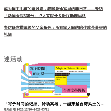
成为饲主毛孩的避风港，猫咪急诊室里的非日常——专访
「动物医院339号」卢大立院长＆医疗助理玛格
专访修杰楷幕後的父亲角色：所有家人间的陪伴就是最好的
礼物
迷活动
「写予时间的记持」转场高雄，一趟穿越台湾风土的文
学慢板！
活动日期
2025/12/10~2026/03/31