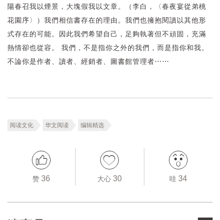
陽春召我以煙景，大塊假我以文章。（李白，〈春夜宴從弟桃
花園序〉）我們相信書存在的理由。我們也擁抱閱讀以其他形
式存在的可能。因此我們希望自己，足夠執著但不頑固，充滿
熱情卻也從容。 我們，不是指你之外的我們，而是指你和我。
不論你是作者、讀者、經銷者、圖書館管理者⋯⋯
阅读文化
华文阅读
编辑精选
36
30
34
赞
大心
哇