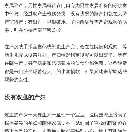
家属陪产，男性家属就待在门口专为男性家属准备的等候室
中休息。经过助产士检伤分类，没有状况的顺产妇就在大待
产室待产；有出血、早期破水、子痫前症等需严密观察的病
患，则在小待产室严密监控。
在产房或手术室自然或剖腹生产完，会在住院病房观察，等
新生儿完成疫苗注射，产妇状况稳定後就可以出院了。所有
住院生产，甚至病患和陪病家属的伙食全都免费，这些经费
都是来自於全球善心人士的小额捐款，汇集於此来帮助这些
弱势的女性。
没有双腿的产妇
这里的产房一天要生六十至七十个宝宝，医院走廊上挤满了
摇摇晃晃的孕妇和陪伴家属，不时见到因子宫收缩阵痛蹲在
墙边哀号的产妇，走路通过时都要特别小心，地上可能随时