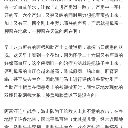
有一滩血或羊水，让你「走进产房滑一跤」。产房中一字排
开的五、六个产妇，又哭又叫的同时用力想把宝宝挤出来，
加上又有三、四个刚出生婴儿啼哭的声音，产房就是母亲一
脚踩在地狱，一脚踩在天堂的所在啊！
早上八点所有的医师和助产士会做巡房，掌握当日病患的状
况。这天早上看到一个孕妇，因为怀孕二十六周又有严重的
妊娠高血压，这个疾病唯一的治疗方法就是把孩子生出来，
否则母亲的血压会越来越高，造成癫痫、脑出血、肝肾衰
竭，甚至失去生命，因此我们马上进行评估准备帮她引产，
当助产士把盖在病患身上的被褥掀开时，我惊讶地发现她的
双腿只剩两截大腿，膝盖和膝盖以下是没有的！
阿富汗连年战争，游击队为了给敌人出其不意的攻击，在各
地埋了许多地雷，因此平民百姓（尤其是儿童）经常误踩地
雷，轻则失去双脚，重则失去生命。这个产妇第一胎怀孕八