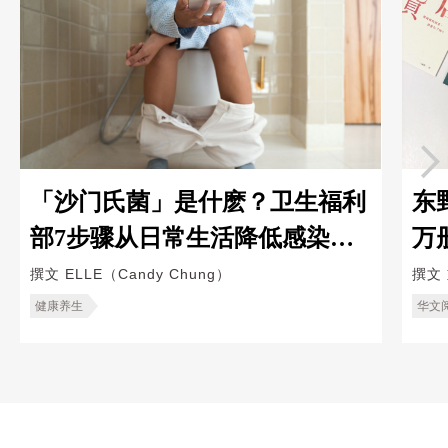
「沙门氏菌」是什麽？卫生福利
东
部7步骤从日常生活降低感染风
万
险
救
撰文
ELLE（Candy Chung）
撰文
健康养生
华文