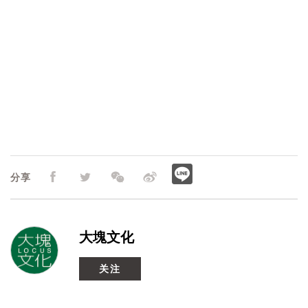
分享
大塊文化
关注
【2025 SR】《进烤箱的好日子》暨《不吠》《小碎肉
末》新书分享会｜小说家 李佳颖｜高雄场
活动日期
2025/08/17~2025/08/17