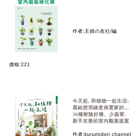
作者:主婦の友社/編
價格:221
今天起, 和植物一起生活:
寫給想用綠意佈置家的你!
36種耐陰好種、少蟲害、
新手友善的室內觀葉提案
作者:kurumidori channel