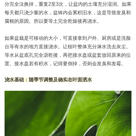
分完全汰换掉，重复2至3次，让盆内的土壤充分湿润。如果
每天都只浇少量的水，盆钵内会累积旧水，这是导致发臭和
腐根的原因。所以要等土完全乾燥後再浇水。
如果盆栽是可移动的大小，可直接拿到户外、厨房或是洗脸
台等有水的地方直接浇水。让枝叶整体充分淋水洗去灰尘。
等水从盆底孔完全沥乾後，再把接水盘或盆套放回原来的位
置。接水盘若有积水，记得要倒掉，否则会发臭和发霉。
浇水基础：随季节调整及确实在叶面洒水