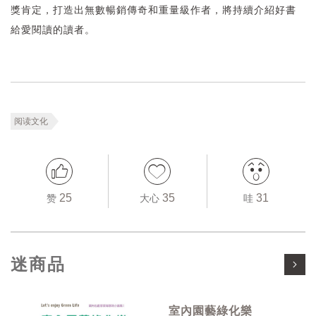
獎肯定，打造出無數暢銷傳奇和重量級作者，將持續介紹好書
給愛閱讀的讀者。
阅读文化
25
35
31
赞
大心
哇
迷商品
室內園藝綠化樂