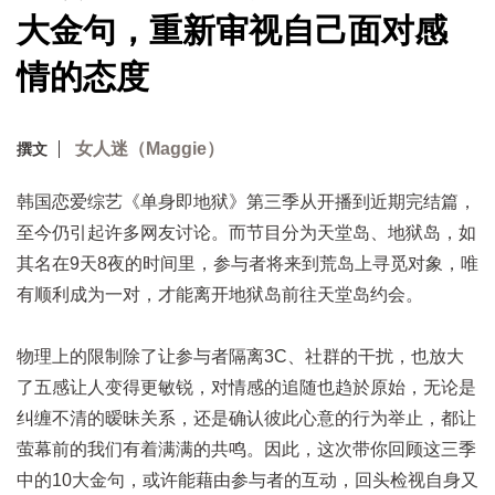
大金句，重新审视自己面对感
情的态度
女人迷（Maggie）
撰文
韩国恋爱综艺《单身即地狱》第三季从开播到近期完结篇，
至今仍引起许多网友讨论。而节目分为天堂岛、地狱岛，如
其名在9天8夜的时间里，参与者将来到荒岛上寻觅对象，唯
有顺利成为一对，才能离开地狱岛前往天堂岛约会。
物理上的限制除了让参与者隔离3C、社群的干扰，也放大
了五感让人变得更敏锐，对情感的追随也趋於原始，无论是
纠缠不清的暧昧关系，还是确认彼此心意的行为举止，都让
萤幕前的我们有着满满的共鸣。因此，这次带你回顾这三季
中的10大金句，或许能藉由参与者的互动，回头检视自身又