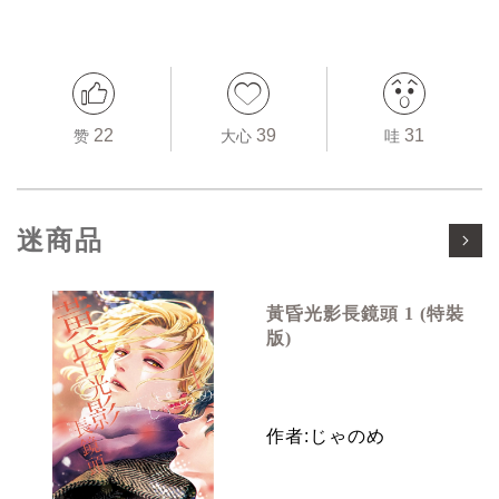
22
39
31
赞
大心
哇
迷商品
黃昏光影長鏡頭 1 (特裝
版)
作者:じゃのめ