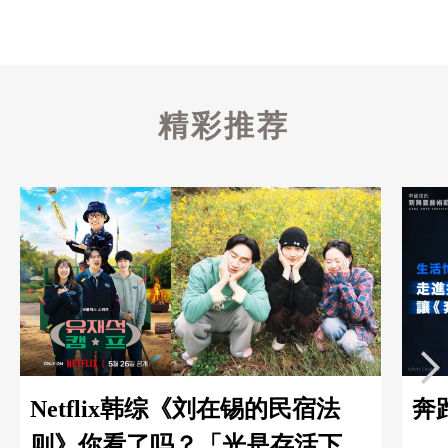
精彩推荐
Netflix韩综《刘在锡的民宿法
奔
则》你看了吗？「光是存活下来