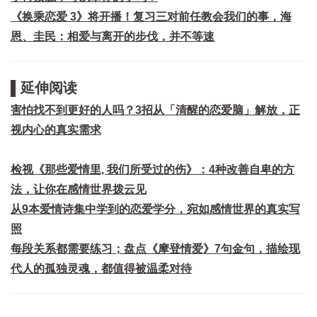
《换乘恋爱 3》将开播！复习三对前任教会我们的事，海
恩、圭民：相爱与离开的步伐，并不等速
▌延伸阅读
害怕找不到更好的人吗？3招从「清醒的恋爱脑」解放，正
视内心的真实需求
检视《那些爱情里, 我们所受过的伤》：4种改善自卑的方
法，让你在感情世界拨云见
从9本爱情诗集中学到的恋爱学分，宛如感情世界的真实写
照
每段关系都需要练习；盘点《摩登情爱》7句金句，描绘现
代人的孤独灵魂，都值得被温柔对待