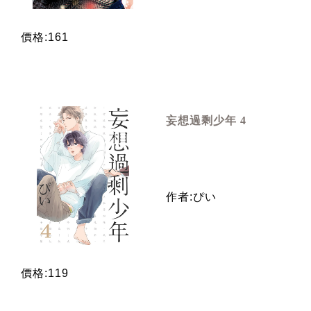
價格:161
妄想過剩少年 4
作者:ぴい
價格:119