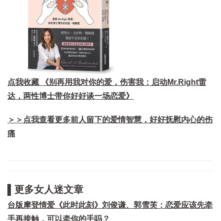
点我收藏 《别再用我对你的爱，伤害我：启动Mr.Right雷
达，两性博士带你好好谈一场恋爱》
＞＞点我查看更多前人留下的爱情智慧，好好抚慰内心的伤
痛
▌更多女人迷文章
台版摩登情爱《此时此刻》刘俊谦、郭雪芙：恋爱应该先牵
手再接触，可以牵你的手吗？