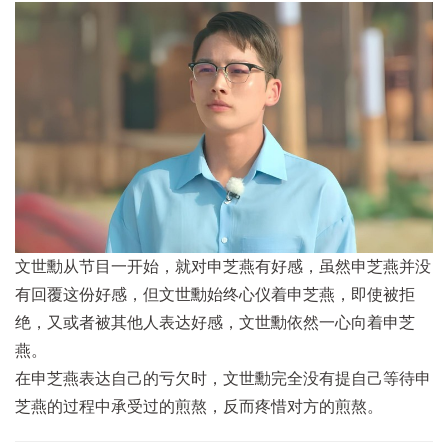
文世勳从节目一开始，就对申芝燕有好感，虽然申芝燕并没
有回覆这份好感，但文世勳始终心仪着申芝燕，即使被拒
绝，又或者被其他人表达好感，文世勳依然一心向着申芝
燕。
在申芝燕表达自己的亏欠时，文世勳完全没有提自己等待申
芝燕的过程中承受过的煎熬，反而疼惜对方的煎熬。