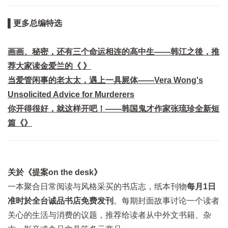
▌更多总编特选
画画、秘密，还有三个命运相连的高中生——韩江之後，推
荐大家读金爱兰的《 》
当爱管闲事的老太太，遇上一具屍体——Vera Wong's
Unsolicited Advice for Murderers
你开得很好，就这样开吧！——韩国鬼才作家张琉珍全新短
篇《》
关於《提案on the desk》
一本聚合日常阅读与风格采买的书店志，纸本刊物
每月1日
准时於全台诚品书店免费发刊
。每期封面故事讨论一个读者
关心的生活与消费的议题，推荐给读者从中外文书籍、杂