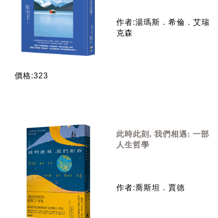
作者:湯瑪斯．希倫．艾瑞
克森
價格:323
此時此刻, 我們相遇: 一部
人生哲學
作者:喬斯坦．賈德