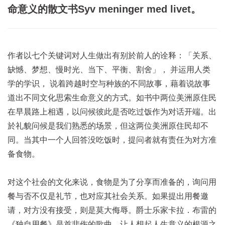
命意义的散文书Syv meninger med livet。
作者以七个关键词对人生做出有别於前人的诠释：「关系、
缺憾、梦想、慢时光、当下、平衡、割舍」， 并运用人类
学的学识， 说着跨越时空与种族的不同故事，藉着说故事
道出不同文化思索生命意义的方式。如书中两位美洲原住民
在早晨路上相遇，以问候彼此是否吃过饭作为对话开端。出
於礼貌问候是我们熟悉的场景，但这两位美洲原住民却不
同。当其中一个人回答没吃饭时，提问者就有责任为对方准
备食物。
对这个社会的文化来说，食物是为了分享而准备的，询问用
餐与否不仅是礼节，也对应其社会关系。如果提出用餐邀
请，对方没有接受，则是莫大侮辱。爵士乐家卡拉．布雷的
《独自用餐》是首悲伤的歌曲，让人想起人生意义的根源之