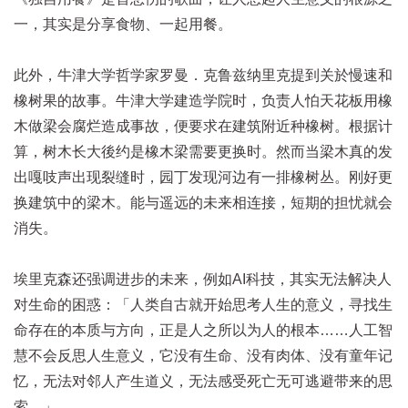
一，其实是分享食物、一起用餐。
此外，牛津大学哲学家罗曼．克鲁兹纳里克提到关於慢速和
橡树果的故事。牛津大学建造学院时，负责人怕天花板用橡
木做梁会腐烂造成事故，便要求在建筑附近种橡树。根据计
算，树木长大後约是橡木梁需要更换时。然而当梁木真的发
出嘎吱声出现裂缝时，园丁发现河边有一排橡树丛。刚好更
换建筑中的梁木。能与遥远的未来相连接，短期的担忧就会
消失。
埃里克森还强调进步的未来，例如AI科技，其实无法解决人
对生命的困惑：「人类自古就开始思考人生的意义，寻找生
命存在的本质与方向，正是人之所以为人的根本……人工智
慧不会反思人生意义，它没有生命、没有肉体、没有童年记
忆，无法对邻人产生道义，无法感受死亡无可逃避带来的思
索。」