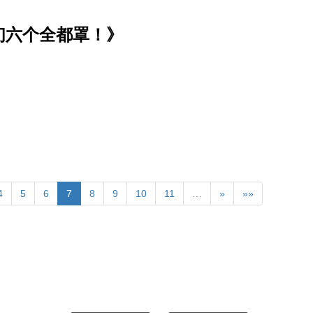
们六个全都罩！》
4
5
6
7
8
9
10
11
…
»
»»