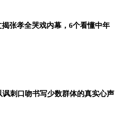
艺文揭张孝全哭戏内幕，6个看懂中年
！以讽刺口吻书写少数群体的真实心声