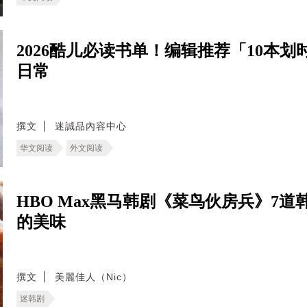
2026酷儿必读书单！编辑推荐「10本
日常
撰文
迷誠品內容中心
华文阅读
外文阅读
HBO Max黑马韩剧《菜鸟伙房兵》7
的美味
撰文
美麗佳人（Nic）
迷韩剧