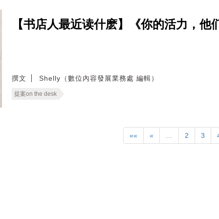
【书店人最近读什麽】《你的活力，他
撰文
Shelly（數位內容發展業務處 編輯）
提案on the desk
««
«
…
2
3