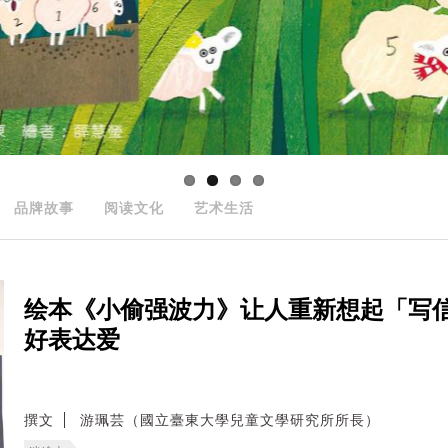
品牌故事
阅读文化
艺术生活
绘本《小偷强波力》让人重新想起「写
好表达爱
撰文
游珮芸（國立臺東大學兒童文學研究所所長）