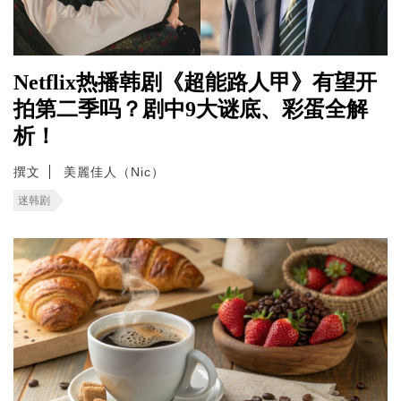
Netflix热播韩剧《超能路人甲》有望开
拍第二季吗？剧中9大谜底、彩蛋全解
析！
撰文
美麗佳人（Nic）
迷韩剧