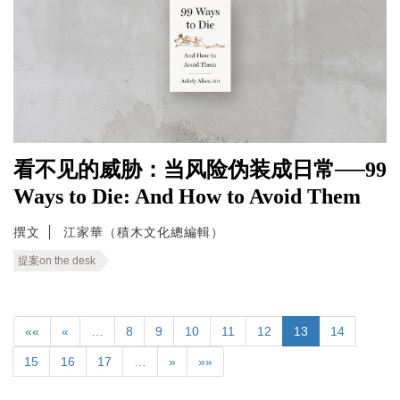
看不见的威胁：当风险伪装成日常──99
Ways to Die: And How to Avoid Them
撰文
江家華（積木文化總編輯）
提案on the desk
««
«
…
8
9
10
11
12
13
14
15
16
17
…
»
»»