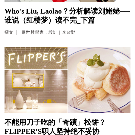
Who's Liu, Laolao？分析解读刘姥姥──
谁说（红楼梦）读不完_下篇
撰文
厭世哲學家．設計｜李政勳
不能用刀子吃的「奇蹟」松饼？
FLIPPER'S职人坚持绝不妥协