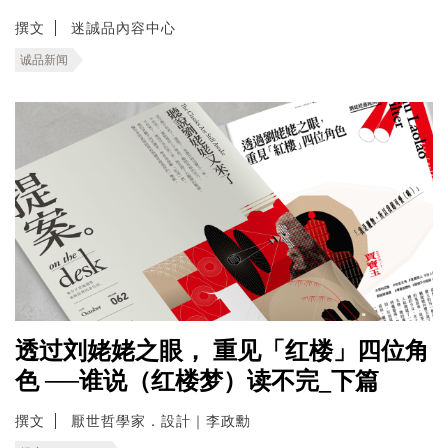
撰文
迷誠品內容中心
诚品新闻
透过刘姥姥之眼， 重见「红楼」四位角
色 ──谁说（红楼梦）读不完_下篇
撰文
厭世哲學家．設計｜李政勳