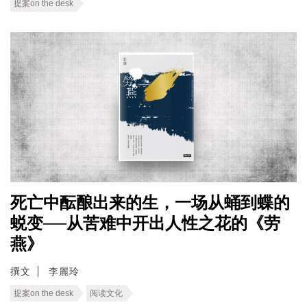
提案on the desk
死亡中酝酿出来的生，一场从蛹到蝶的
蜕变──从苦难中开出人性之花的《劳
燕》
撰文
李麗玲
提案on the desk
阅读文化