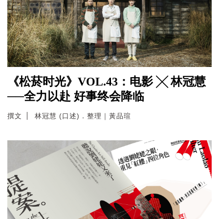
《松菸时光》VOL.43：电影 ╳ 林冠慧
──全力以赴 好事终会降临
撰文
林冠慧 (口述)．整理｜黃品瑄