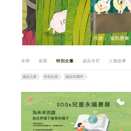
全部
提案
特別企畫
诚品专栏
人物故事
诚品儿童
特别企画
誠品30週年