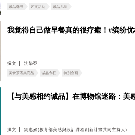
诚品选书
艺文活动
诚品儿童
我觉得自己做早餐真的很疗癒！#缤纷优格碗
撰文
沈摯亞
美食茶酒类商品
诚品专栏
特别企画
【与美感相约诚品】在博物馆迷路：美
撰文
劉惠媛(教育部美感與設計課程創新計畫共同主持人)