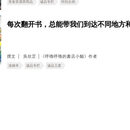
美食茶酒类商品
诚品专栏
特别企画
每次翻开书，总能带我们到达不同地方
撰文
吳欣芷 │《呼嚕呼嚕的書店小貓》作者
迷繪本
诚品专栏
诚品儿童