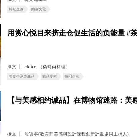
特别企画
阅读文化
用赏心悦目来挤走仓促生活的负能量 #茶冻
撰文
claire （偽時尚料理）
美食茶酒类商品
诚品专栏
特别企画
【与美感相约诚品】在博物馆迷路：美
撰文
殷寶寧(教育部美感與設計課程創新計畫協同主持人)