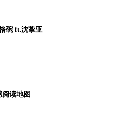
 ft.沈挚亚
感阅读地图