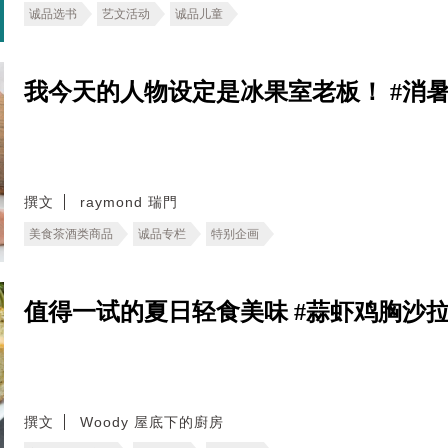
诚品选书
艺文活动
诚品儿童
我今天的人物设定是冰果室老板！ #消暑爱
撰文
raymond 瑞門
美食茶酒类商品
诚品专栏
特别企画
值得一试的夏日轻食美味 #蒜虾鸡胸沙拉食谱
撰文
Woody 屋底下的廚房