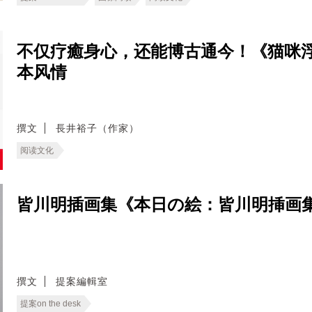
不仅疗癒身心，还能博古通今！《猫咪
本风情
撰文
長井裕子（作家）
阅读文化
皆川明插画集《本日の絵：皆川明挿画
撰文
提案編輯室
提案on the desk