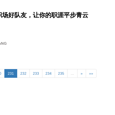
职场好队友，让你的职涯平步青云
ANG
0
231
232
233
234
235
…
»
»»