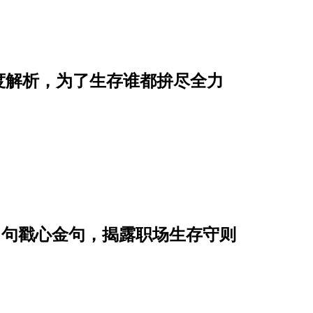
度解析，为了生存谁都拚尽全力
 句戳心金句，揭露职场生存守则