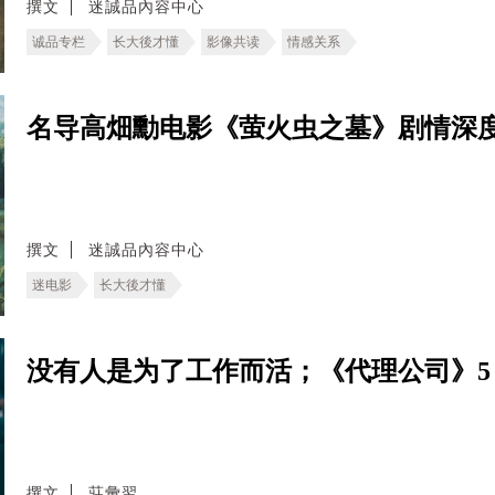
撰文
迷誠品內容中心
诚品专栏
长大後才懂
影像共读
情感关系
名导高畑勳电影《萤火虫之墓》剧情深
撰文
迷誠品內容中心
迷电影
长大後才懂
没有人是为了工作而活；《代理公司》5
撰文
莊彙翌