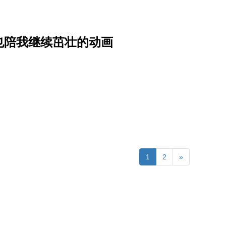
也陪我继续茁壮的动画
1
2
»