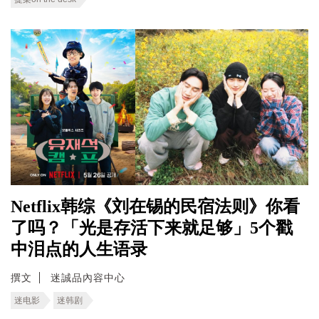
Netflix韩综《刘在锡的民宿法则》你看
了吗？「光是存活下来就足够」5个戳
中泪点的人生语录
撰文
迷誠品內容中心
迷电影
迷韩剧