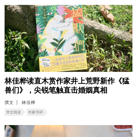
林佳桦读直木赏作家井上荒野新作《猛
兽们》，尖锐笔触直击婚姻真相
撰文
林佳樺
华文阅读
作家书评