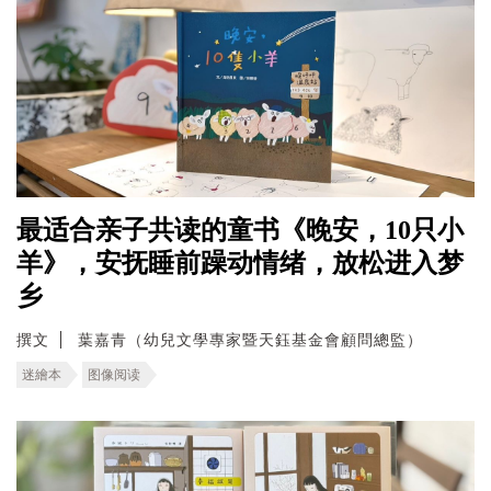
最适合亲子共读的童书《晚安，10只小
羊》，安抚睡前躁动情绪，放松进入梦
乡
撰文
葉嘉青（幼兒文學專家暨天鈺基金會顧問總監）
迷繪本
图像阅读