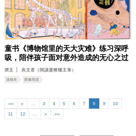
童书《博物馆里的天大灾难》练习深呼
吸，陪伴孩子面对意外造成的无心之过
撰文
吳文君（閱讀盪鞦韆主筆）
迷繪本
图像阅读
««
«
…
3
4
5
6
7
8
9
10
11
12
…
»
»»