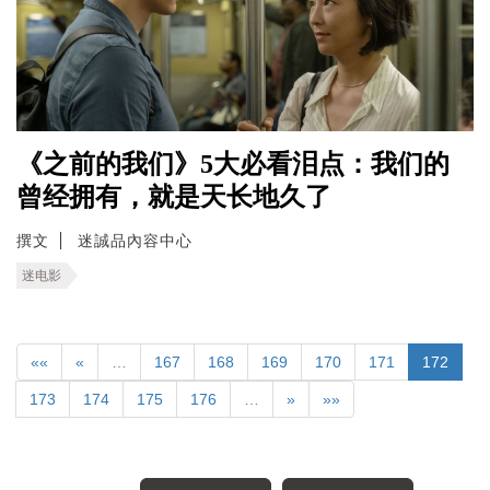
《之前的我们》5大必看泪点：我们的
曾经拥有，就是天长地久了
撰文
迷誠品內容中心
迷电影
««
«
…
167
168
169
170
171
172
173
174
175
176
…
»
»»