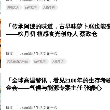
風格文具
品牌故事
人物专访
「传承阿嬷的味道，古早味萝卜糕也能
——杦月初 植感食光创办人 蔡政仓
撰文
expo誠品生活文創平台
美食茶酒类商品
品牌故事
人物专访
「全球高温警讯，看见2100年的生存考验。
金会——气候与能源专案主任 张皪心
撰文
expo誠品生活文創平台