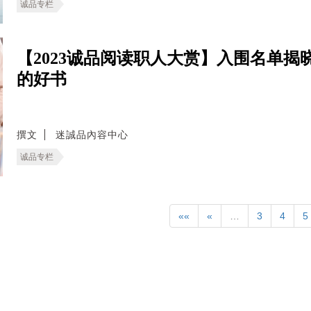
诚品专栏
【2023诚品阅读职人大赏】入围名单
的好书
撰文
迷誠品內容中心
诚品专栏
««
«
…
3
4
5