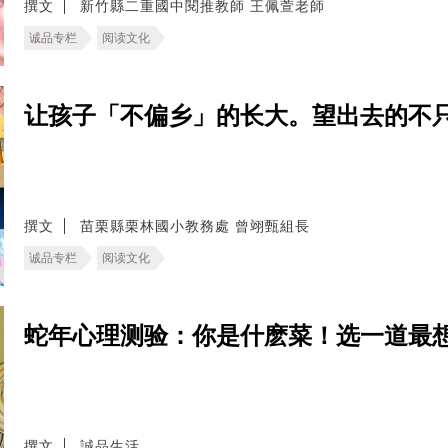
撰文
新竹縣二重國中閱推教師 王佩萱老師
诚品专栏
阅读文化
让孩子「不偏乡」的长大。望出去的不
撰文
苗栗縣栗林國小教務處 曾翊甄組長
诚品专栏
阅读文化
蛇年心理测验：你是什麽菜！选一道最
撰文
誠品生活