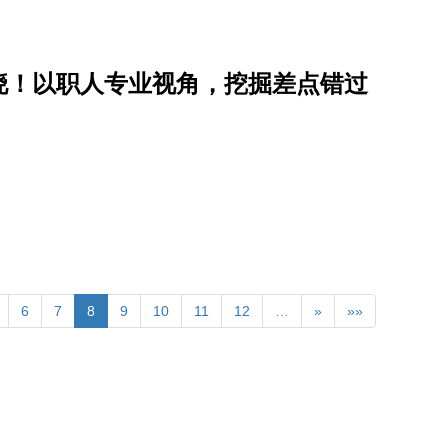
揭晓！以职人专业视角，挖掘差点错过
6
7
8
9
10
11
12
…
»
»»