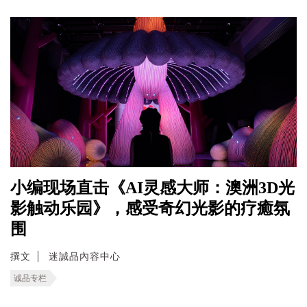
小编现场直击《AI灵感大师：澳洲3D光
影触动乐园》，感受奇幻光影的疗癒氛
围
撰文
迷誠品內容中心
诚品专栏