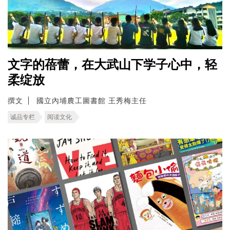
文字的蓓蕾，在大武山下学子心中，轻
柔绽放
撰文
國立內埔農工圖書館 王秀梅主任
诚品专栏
阅读文化