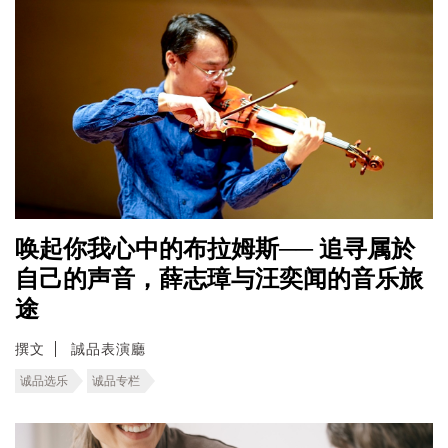
唤起你我心中的布拉姆斯── 追寻属於
自己的声音，薛志璋与汪奕闻的音乐旅
途
撰文
誠品表演廳
诚品选乐
诚品专栏