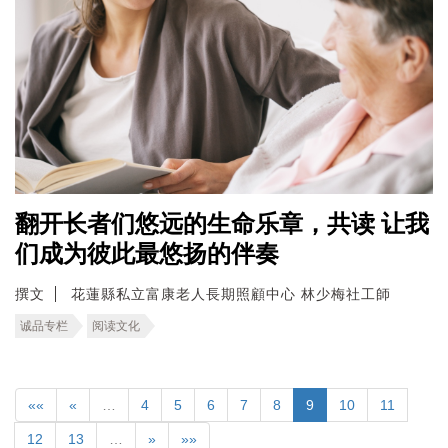
翻开长者们悠远的生命乐章，共读 让我
们成为彼此最悠扬的伴奏
撰文
花蓮縣私立富康老人長期照顧中心 林少梅社工師
诚品专栏
阅读文化
««
«
…
4
5
6
7
8
9
10
11
12
13
…
»
»»