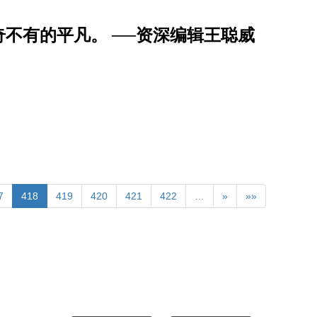
不有的平凡。 ──资深编辑王聪威
7
418
419
420
421
422
…
»
»»