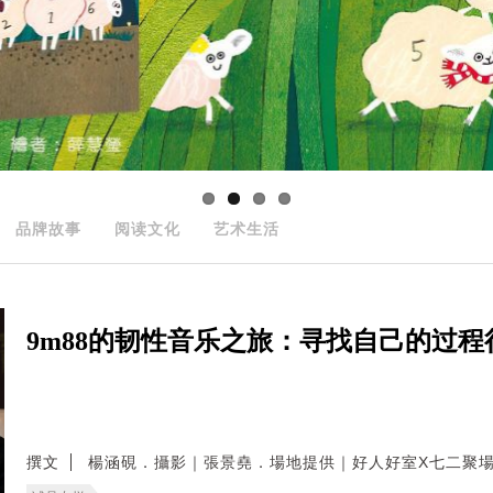
品牌故事
阅读文化
艺术生活
9m88的韧性音乐之旅：寻找自己的过
撰文
楊涵硯．攝影｜張景堯．場地提供｜好人好室X七二聚