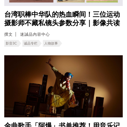
台湾职棒中华队的热血瞬间！三位运动
摄影师不藏私镜头参数分享｜影像共读
撰文
迷誠品內容中心
影音3C
诚品专栏
人物故事
金曲歌手「阿爆」书单推荐！用音乐记