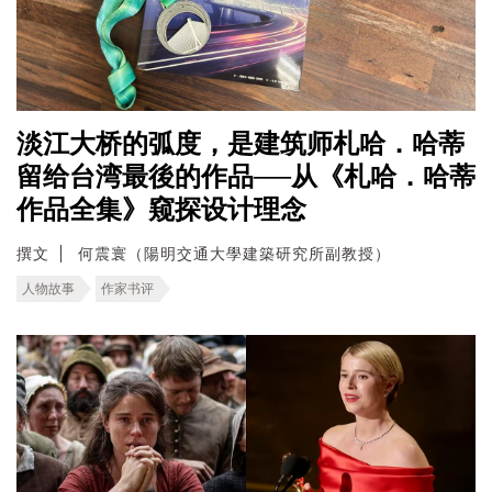
淡江大桥的弧度，是建筑师札哈．哈蒂
留给台湾最後的作品──从《札哈．哈蒂
作品全集》窥探设计理念
撰文
何震寰（陽明交通大學建築研究所副教授）
人物故事
作家书评