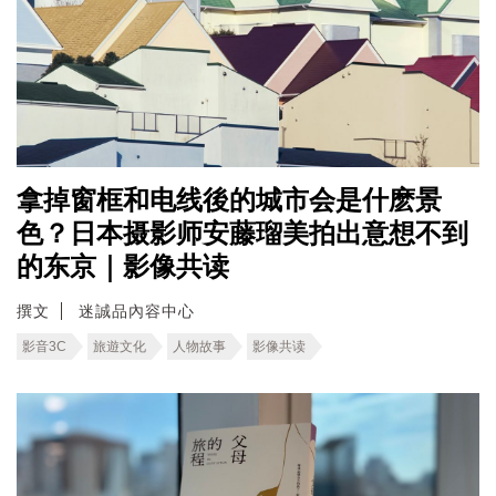
拿掉窗框和电线後的城市会是什麽景
色？日本摄影师安藤瑠美拍出意想不到
的东京｜影像共读
撰文
迷誠品內容中心
影音3C
旅遊文化
人物故事
影像共读