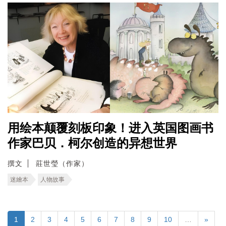
用绘本颠覆刻板印象！进入英国图画书
作家巴贝．柯尔创造的异想世界
撰文
莊世瑩（作家）
迷繪本
人物故事
1
2
3
4
5
6
7
8
9
10
…
»