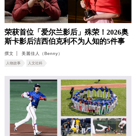
荣获首位「爱尔兰影后」殊荣！2026奥
斯卡影后洁西伯克利不为人知的5件事
撰文
美麗佳人（Benny）
人物故事
人文社科