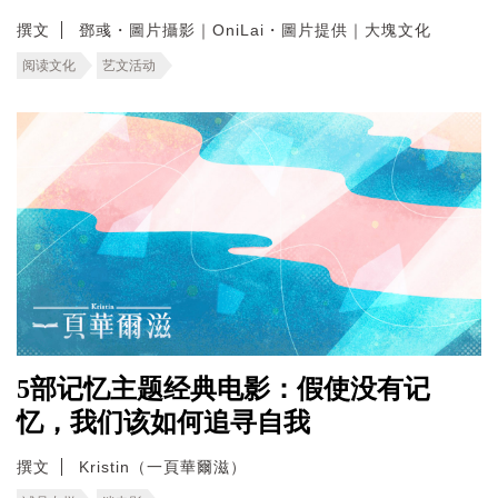
撰文
鄧彧・圖片攝影｜OniLai・圖片提供｜大塊文化
阅读文化
艺文活动
5部记忆主题经典电影：假使没有记
忆，我们该如何追寻自我
撰文
Kristin（一頁華爾滋）