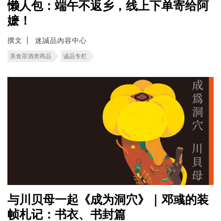
懒人包：端午不返乡，线上下单寄给阿
嬷！
撰文
迷誠品內容中心
美食茶酒类商品
诚品专栏
与川贝母一起《成为洞穴》｜邓彧的装
帧札记：书衣、书封篇