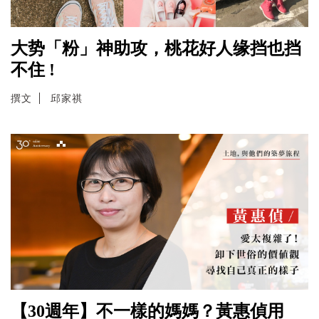
大势「粉」神助攻，桃花好人缘挡也挡
不住 !
撰文
邱家祺
【30週年】不一樣的媽媽？黃惠偵用