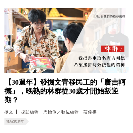
【30週年】發掘文青移民工的「唐吉軻
德」，晚熟的林群從30歲才開始叛逆
期？
撰文
採訪編輯：周怡伶／數位編輯：莊偉祺
誠品30週年