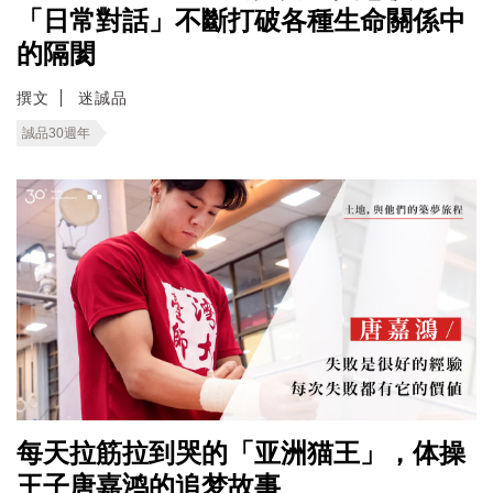
「日常對話」不斷打破各種生命關係中
的隔閡
撰文
迷誠品
誠品30週年
每天拉筋拉到哭的「亚洲猫王」，体操
王子唐嘉鸿的追梦故事