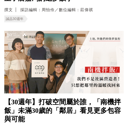
撰文
採訪編輯：周怡伶／數位編輯：莊偉祺
誠品30週年
【30週年】打破空間屬於誰，「南機拌
飯」未滿30歲的「鄰居」看見更多包容
與可能