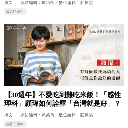
撰文
採訪編輯：周怡伶／數位編輯：莊偉祺
誠品30週年
【30週年】不愛吃到難吃米飯！「感性
理科」顧瑋如何詮釋「台灣就是好」？
撰文
採訪編輯：賴柔蒨／數位編輯：莊偉祺
誠品30週年