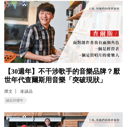
【30週年】不干涉歌手的音樂品牌？厭
世年代查爾斯用音樂「突破現狀」
撰文
迷誠品
誠品30週年