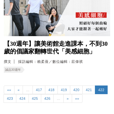
【30週年】讓美術館走進課本，不到30
歲的倡議家翻轉世代「美感細胞」
撰文
採訪編輯：賴柔蒨／數位編輯：莊偉祺
誠品30週年
««
«
…
417
418
419
420
421
422
423
424
425
426
…
»
»»