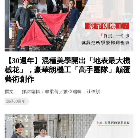
【30週年】混種美學開出「地表最大機
械花」，豪華朗機工「高手團隊」顛覆
藝術創作
撰文
採訪編輯：賴柔蒨／數位編輯：莊偉祺
誠品30週年