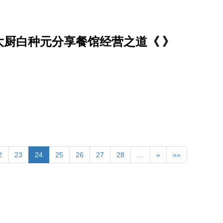
厨白种元分享餐馆经营之道《 》
2
23
24
25
26
27
28
…
»
»»