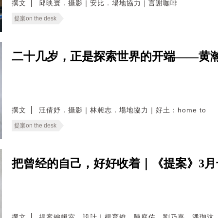
撰文
邱映寰．攝影｜安比．場地協力｜言謝咖啡
提案on the desk
二十几岁，正是探索世界的开端——黄
撰文
汪倩妤．攝影｜林昶志．場地協力｜好土：home to
提案on the desk
把曾经的自己，好好收着｜《提案》3
撰文
提案編輯室．設計｜楊育維．陳庭佑．劉乃嘉．潘珈汶