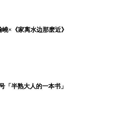
瀚嶢×《家离水边那麽近》
月号「半熟大人的一本书」