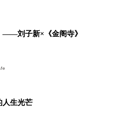
」——刘子新×《金阁寺》
fe
的人生光芒