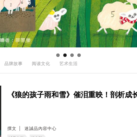
品牌故事
阅读文化
艺术生活
《狼的孩子雨和雪》催泪重映！剖析成
撰文
迷誠品內容中心