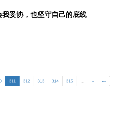
会我妥协，也坚守自己的底线
0
311
312
313
314
315
…
»
»»