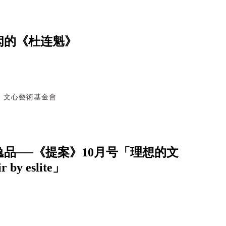
闳的《杜连魁》
｜文心藝術基金會
品──《提案》10月号「理想的文
by eslite」