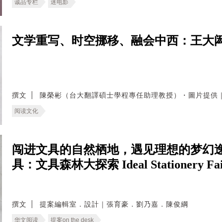
诚品专栏
迷电影
文学重写、时空挪移、融会中西：王大
撰文
陳榮彬（台大翻譯碩士學程專任助理教授）・圖片提供
阅读文化
闯进文具的自然栖地，遇见理想的梦幻逸
具：文具森林大探索 Ideal Stationery Fair 
撰文
提案編輯室．設計｜張育豪．劉乃嘉．陳俊綱
华文阅读
提案on the desk