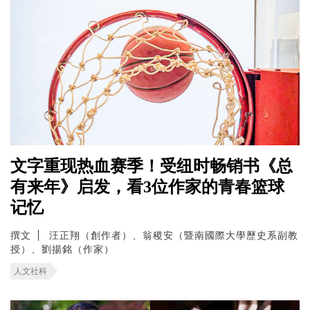
文字重现热血赛季！受纽时畅销书《总
有来年》启发，看3位作家的青春篮球
记忆
撰文
汪正翔（創作者）、翁稷安（暨南國際大學歷史系副教
授）、劉揚銘（作家）
人文社科