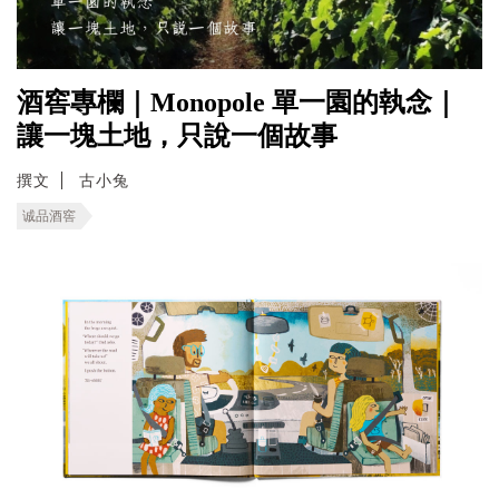
酒窖專欄｜Monopole 單一園的執念｜
讓一塊土地，只說一個故事
撰文
古小兔
诚品酒窖