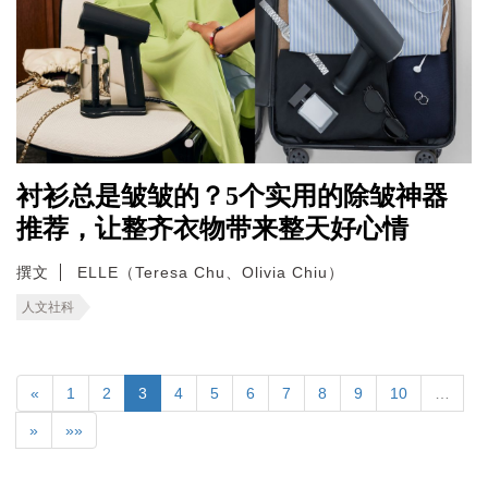
衬衫总是皱皱的？5个实用的除皱神器
推荐，让整齐衣物带来整天好心情
撰文
ELLE（Teresa Chu、Olivia Chiu）
人文社科
«
1
2
3
4
5
6
7
8
9
10
…
»
»»