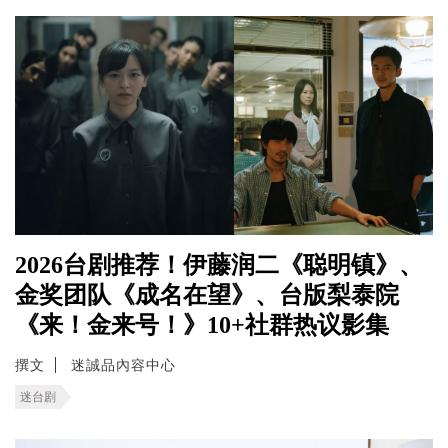
2026台剧推荐！伊藤润二《聪明镇》、
金奖团队《成名在望》、台版梨泰院
《来！金来号！》10+社群热议影集
撰文
迷誠品內容中心
迷台剧