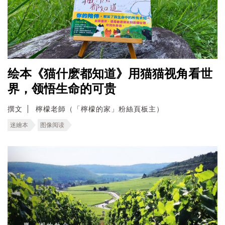
绘本《猫什麽都知道》用猫猫视角看世
界，领悟生命的可贵
撰文
檸檬老師（「檸檬的家」粉絲頁板主）
迷繪本
图像阅读