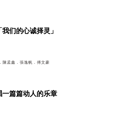
「我们的心诚择灵」
柔雅．陳孟鑫．張逸帆．傅文豪
唱一篇篇动人的乐章