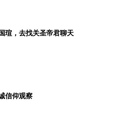
国瑄，去找关圣帝君聊天
诚信仰观察