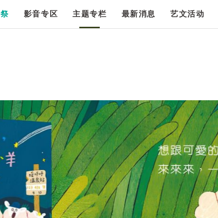
漫祭
影音专区
主题专栏
最新消息
艺文活动