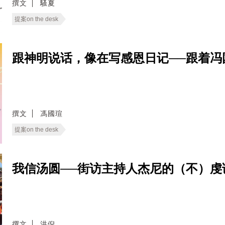
撰文
騷夏
提案on the desk
跟神明说话，像在写感恩日记──跟着冯
撰文
馮國瑄
提案on the desk
我信汤圆──街访主持人杰尼的（不）虔
撰文
洪倪