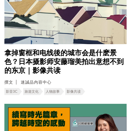
拿掉窗框和电线後的城市会是什麽景
色？日本摄影师安藤瑠美拍出意想不到
的东京｜影像共读
撰文
迷誠品內容中心
影音3C
旅遊文化
人物故事
影像共读