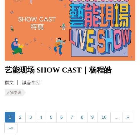
艺能现场 SHOW CAST｜杨程皓
撰文
誠品生活
人物专访
1
2
3
4
5
6
7
8
9
10
…
»
»»