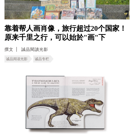
靠着帮人画肖像，旅行超过20个国家！
原来千里之行，可以始於"画"下
撰文
誠品閱讀光影
诚品阅读光影
诚品专栏