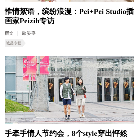
惟情絮语，缤纷浪漫：Pei+Pei Studio插
画家Peizih专访
撰文
歐晏寧
诚品专栏
手牵手情人节约会，8个style穿出怦然