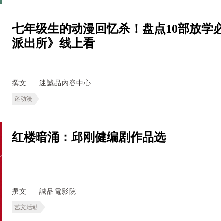
七年级生的动漫回忆杀！盘点10部放学
派出所》线上看
撰文
迷誠品內容中心
迷动漫
红楼暗涌：邱刚健编剧作品选
撰文
誠品電影院
艺文活动