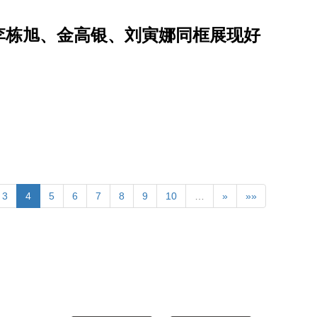
李栋旭、金高银、刘寅娜同框展现好
3
4
5
6
7
8
9
10
…
»
»»