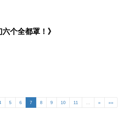
们六个全都罩！》
4
5
6
7
8
9
10
11
…
»
»»