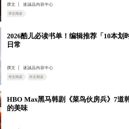
撰文
迷誠品內容中心
华文阅读
2026酷儿必读书单！编辑推荐「10本
日常
撰文
迷誠品內容中心
华文阅读
外文阅读
HBO Max黑马韩剧《菜鸟伙房兵》7
的美味