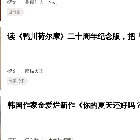
撰文
美麗佳人（Nic）
迷韩剧
读《鸭川荷尔摩》二十周年纪念版，把
撰文
龍貓大王
作家书评
韩国作家金爱烂新作《你的夏天还好吗
撰文
張采軒（大田執行編輯）