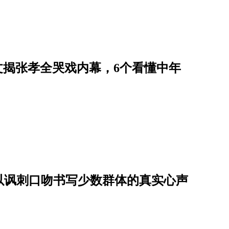
艺文揭张孝全哭戏内幕，6个看懂中年
！以讽刺口吻书写少数群体的真实心声