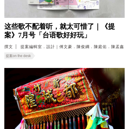
这些歌不配着听，就太可惜了｜《提
案》7月号「台语歌好好玩」
撰文
提案編輯室．設計｜傅文豪．陳俊綱．陳庭佑．陳孟鑫
提案on the desk