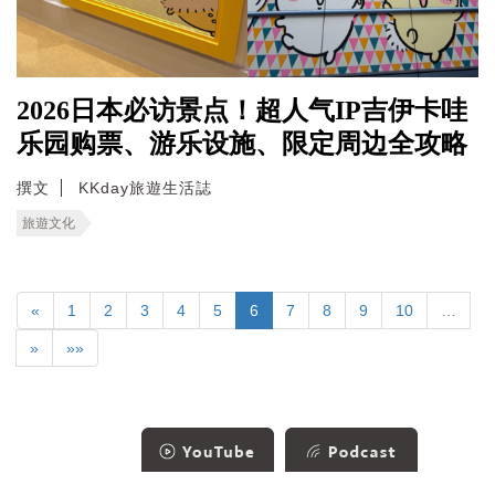
2026日本必访景点！超人气IP吉伊卡哇
乐园购票、游乐设施、限定周边全攻略
撰文
KKday旅遊生活誌
旅遊文化
«
1
2
3
4
5
6
7
8
9
10
…
»
»»