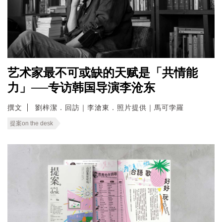
艺术家最不可或缺的天赋是「共情能
力」──专访韩国导演李沧东
撰文
劉梓潔．回訪｜李滄東．照片提供｜馬可孛羅
提案on the desk