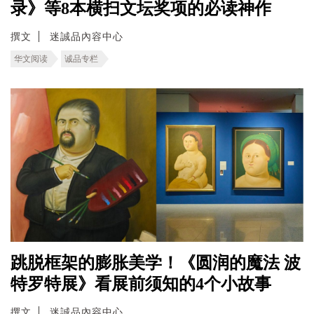
录》等8本横扫文坛奖项的必读神作
撰文
迷誠品內容中心
华文阅读
诚品专栏
跳脱框架的膨胀美学！《圆润的魔法 波
特罗特展》看展前须知的4个小故事
撰文
迷誠品內容中心