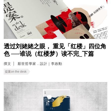
透过刘姥姥之眼， 重见「红楼」四位角
色 ──谁说（红楼梦）读不完_下篇
撰文
厭世哲學家．設計｜李政勳
提案on the desk