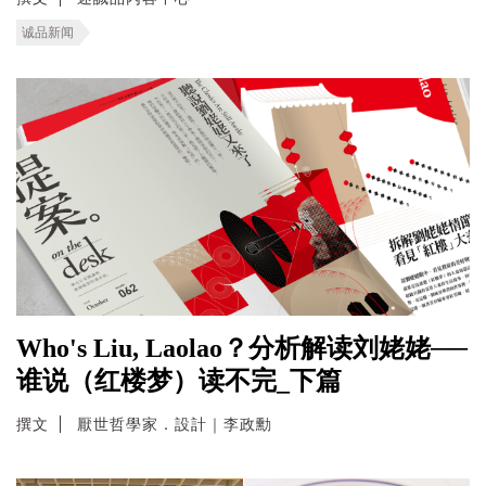
诚品新闻
Who's Liu, Laolao？分析解读刘姥姥──
谁说（红楼梦）读不完_下篇
撰文
厭世哲學家．設計｜李政勳