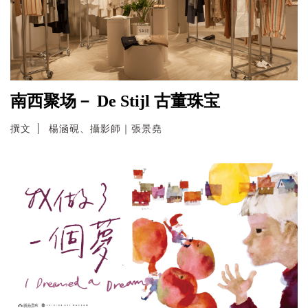
南西聚场－ De Stijl 古董珠宝
撰文
楊涵硯、攝影師｜張景堯