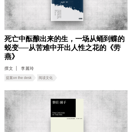
死亡中酝酿出来的生，一场从蛹到蝶的
蜕变──从苦难中开出人性之花的《劳
燕》
撰文
李麗玲
提案on the desk
阅读文化