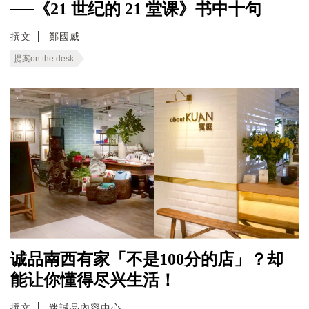
──《21 世纪的 21 堂课》书中十句
撰文
鄭國威
提案on the desk
诚品南西有家「不是100分的店」？却
能让你懂得尽兴生活！
撰文
迷誠品內容中心