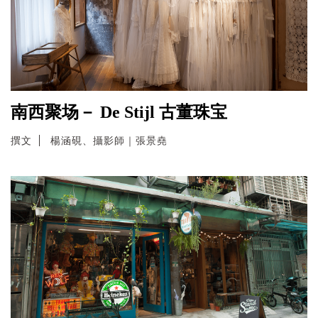
南西聚场－ De Stijl 古董珠宝
撰文
楊涵硯、攝影師｜張景堯