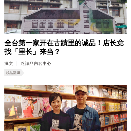
全台第一家开在古蹟里的诚品！店长竟
找「里长」来当？
撰文
迷誠品內容中心
诚品新闻