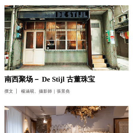
南西聚场－ De Stijl 古董珠宝
撰文
楊涵硯、攝影師｜張景堯