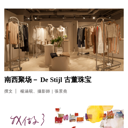
南西聚场－ De Stijl 古董珠宝
撰文
楊涵硯、攝影師｜張景堯