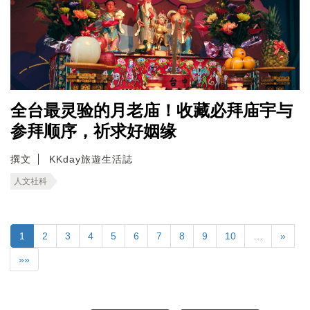
全台最灵验的月老庙！收藏必拜庙宇与
参拜顺序，祈求好姻缘
撰文
KKday旅遊生活誌
人文社科
1
2
3
4
5
6
7
8
9
10
…
»
»»