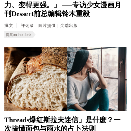
力、变得更强。」 ──专访少女漫画月
刊Dessert前总编辑铃木重毅
撰文
許俐葳．圖片提供｜尖端出版
提案on the desk
Threads爆红斯拉夫迷信」是什麽？一
次搞懂面包与雨水的占卜法则