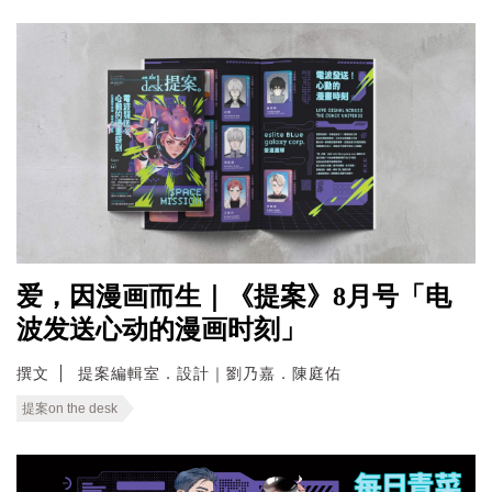
爱，因漫画而生｜《提案》8月号「电
波发送心动的漫画时刻」
撰文
提案編輯室．設計｜劉乃嘉．陳庭佑
提案on the desk