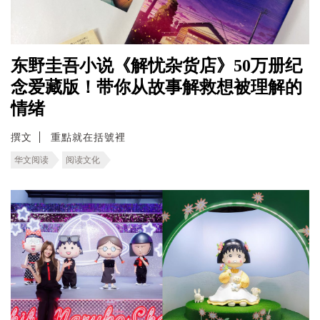
东野圭吾小说《解忧杂货店》50万册纪
念爱藏版！带你从故事解救想被理解的
情绪
撰文
重點就在括號裡
华文阅读
阅读文化