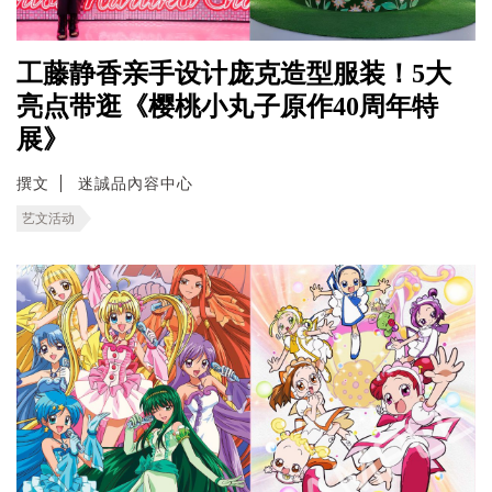
工藤静香亲手设计庞克造型服装！5大
亮点带逛《樱桃小丸子原作40周年特
展》
撰文
迷誠品內容中心
艺文活动