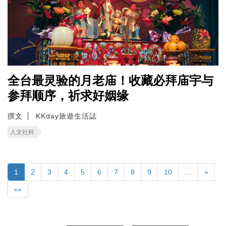
全台最灵验的月老庙！收藏必拜庙宇与
参拜顺序，祈求好姻缘
撰文
KKday旅遊生活誌
人文社科
1
2
3
4
5
6
7
8
9
10
…
»
»»