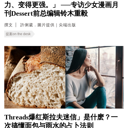
力、变得更强。」 ──专访少女漫画月
刊Dessert前总编辑铃木重毅
撰文
許俐葳．圖片提供｜尖端出版
提案on the desk
Threads爆红斯拉夫迷信」是什麽？一
次搞懂面包与雨水的占卜法则