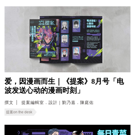
爱，因漫画而生｜《提案》8月号「电
波发送心动的漫画时刻」
撰文
提案編輯室．設計｜劉乃嘉．陳庭佑
提案on the desk