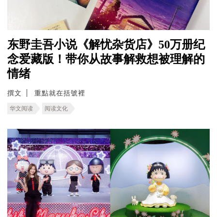
东野圭吾小说《解忧杂货店》50万册纪
念爱藏版！带你从故事解救想被理解的
情绪
撰文
重點就在括號裡
华文阅读
阅读文化