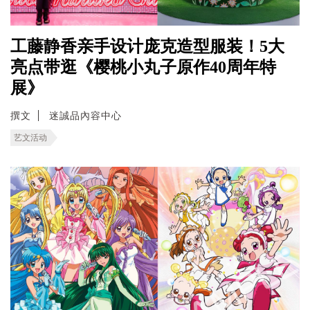
工藤静香亲手设计庞克造型服装！5大
亮点带逛《樱桃小丸子原作40周年特
展》
撰文
迷誠品內容中心
艺文活动