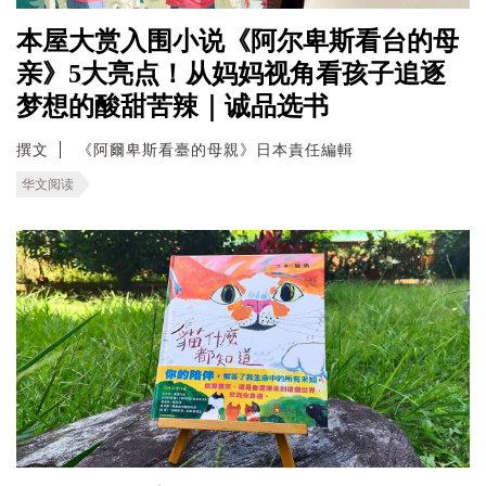
本屋大赏入围小说《阿尔卑斯看台的母
亲》5大亮点！从妈妈视角看孩子追逐
梦想的酸甜苦辣｜诚品选书
撰文
《阿爾卑斯看臺的母親》日本責任編輯
华文阅读