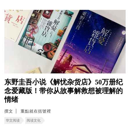
东野圭吾小说《解忧杂货店》50万册纪
念爱藏版！带你从故事解救想被理解的
情绪
撰文
重點就在括號裡
华文阅读
阅读文化