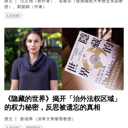
撰文
汪正翔（創作者）、翁稷安（暨南國際大學歷史系副教
授）、劉揚銘（作家）
人文社科
《隐藏的世界》揭开「治外法权区域」
的权力秘密，反思被遗忘的真相
撰文
劉瑞華（清華大學榮譽教授）
人文社科
财经商业