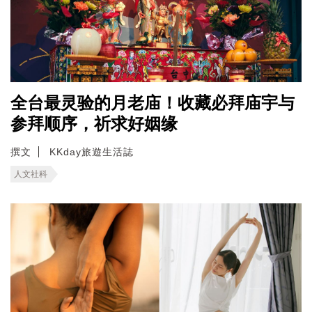
全台最灵验的月老庙！收藏必拜庙宇与
参拜顺序，祈求好姻缘
撰文
KKday旅遊生活誌
人文社科