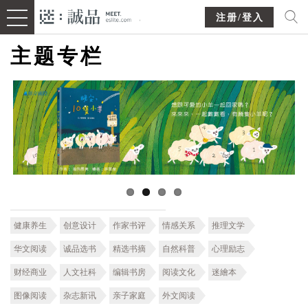
注册/登入
主题专栏
健康养生
创意设计
作家书评
情感关系
推理文学
华文阅读
诚品选书
精选书摘
自然科普
心理励志
财经商业
人文社科
编辑书房
阅读文化
迷繪本
图像阅读
杂志新讯
亲子家庭
外文阅读