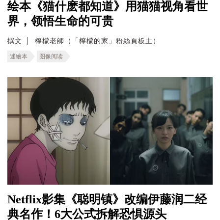
绘本《猫什麽都知道》用猫猫视角看世
界，领悟生命的可贵
撰文
檸檬老師（「檸檬的家」粉絲頁板主）
迷繪本
图像阅读
Netflix影集《聪明镇》改编伊藤润二经
典名作！6大公式拆解恐惧源头