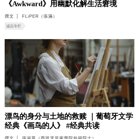
《Awkward》用幽默化解生活窘境
撰文
FLiPER（張滿）
诚品专栏
漂鸟的身分与土地的救赎 ｜葡萄牙文学
经典《画鸟的人》 #经典共读
撰文
張淑英（西班牙皇家學院外籍院士）