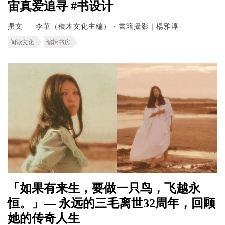
宙真爱追寻 #书设计
撰文
李華（積木文化主編）・書籍攝影｜楊雅淳
阅读文化
编辑书房
「如果有来生，要做一只鸟，飞越永
恒。」— 永远的三毛离世32周年，回顾
她的传奇人生