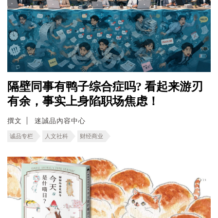
隔壁同事有鸭子综合症吗? 看起来游刃
有余，事实上身陷职场焦虑！
撰文
迷誠品內容中心
诚品专栏
人文社科
财经商业