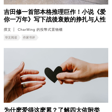
吉田修一首部本格推理巨作！小说《爱
你一万年》写下战後衰败的挣扎与人性
撰文
CharMing 的投幣式置物櫃
华文阅读
作家书评
为什麽爱得这麽累？了解四大依附类