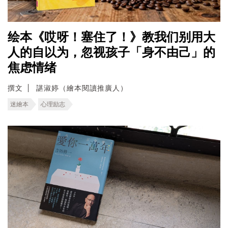
绘本《哎呀！塞住了！》教我们别用大
人的自以为，忽视孩子「身不由己」的
焦虑情绪
撰文
諶淑婷（繪本閱讀推廣人）
迷繪本
心理励志