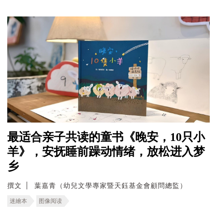
最适合亲子共读的童书《晚安，10只小
羊》，安抚睡前躁动情绪，放松进入梦
乡
撰文
葉嘉青（幼兒文學專家暨天鈺基金會顧問總監）
迷繪本
图像阅读