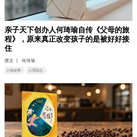
亲子天下创办人何琦瑜自传《父母的旅
程》，原来真正改变孩子的是被好好接
住
撰文
何琦瑜
人物故事
心理励志