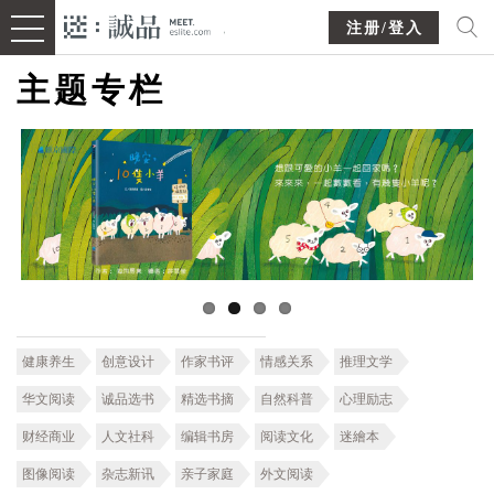
注册/登入
主题专栏
健康养生
创意设计
作家书评
情感关系
推理文学
华文阅读
诚品选书
精选书摘
自然科普
心理励志
财经商业
人文社科
编辑书房
阅读文化
迷繪本
图像阅读
杂志新讯
亲子家庭
外文阅读