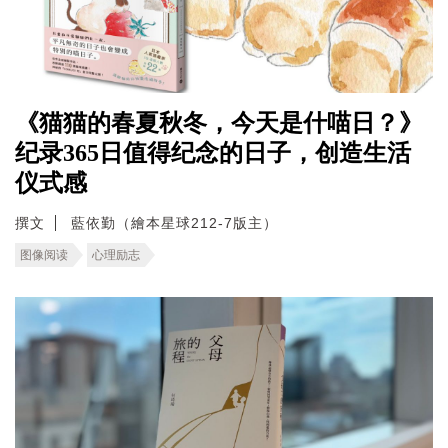
《猫猫的春夏秋冬，今天是什喵日？》
纪录365日值得纪念的日子，创造生活
仪式感
撰文
藍依勤（繪本星球212-7版主）
图像阅读
心理励志