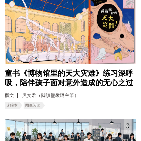
童书《博物馆里的天大灾难》练习深呼
吸，陪伴孩子面对意外造成的无心之过
撰文
吳文君（閱讀盪鞦韆主筆）
迷繪本
图像阅读