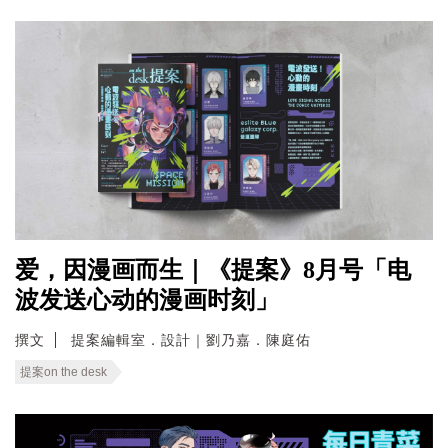
爱，因漫画而生｜《提案》8月号「电
波发送心动的漫画时刻」
撰文
提案編輯室．設計｜劉乃嘉．陳庭佑
提案on the desk