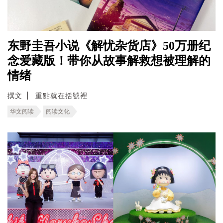
东野圭吾小说《解忧杂货店》50万册纪
念爱藏版！带你从故事解救想被理解的
情绪
撰文
重點就在括號裡
华文阅读
阅读文化