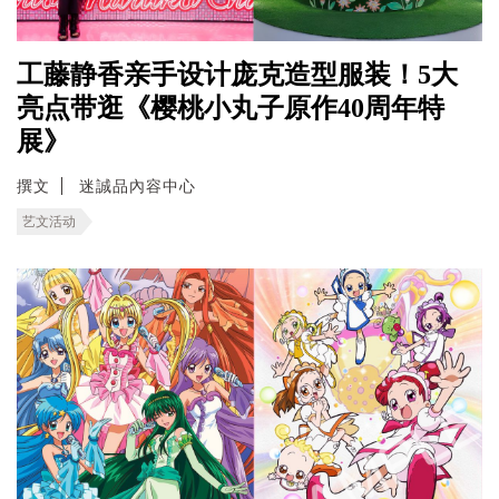
工藤静香亲手设计庞克造型服装！5大
亮点带逛《樱桃小丸子原作40周年特
展》
撰文
迷誠品內容中心
艺文活动