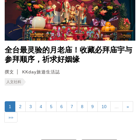
全台最灵验的月老庙！收藏必拜庙宇与
参拜顺序，祈求好姻缘
撰文
KKday旅遊生活誌
人文社科
1
2
3
4
5
6
7
8
9
10
…
»
»»