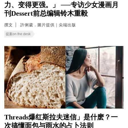
力、变得更强。」 ──专访少女漫画月
刊Dessert前总编辑铃木重毅
撰文
許俐葳．圖片提供｜尖端出版
提案on the desk
Threads爆红斯拉夫迷信」是什麽？一
次搞懂面包与雨水的占卜法则