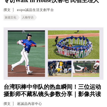
专访Walk In House沃客宅 民宿主理人
撰文
expo誠品生活文創平台
旅遊文化
人物专访
台湾职棒中华队的热血瞬间！三位运动
摄影师不藏私镜头参数分享｜影像共读
撰文
迷誠品內容中心