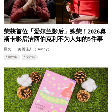
荣获首位「爱尔兰影后」殊荣！2026奥
斯卡影后洁西伯克利不为人知的5件事
撰文
美麗佳人（Benny）
人物故事
人文社科