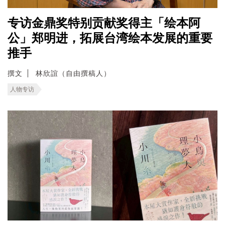
专访金鼎奖特别贡献奖得主「绘本阿
公」郑明进，拓展台湾绘本发展的重要
推手
撰文
林欣誼（自由撰稿人）
人物专访