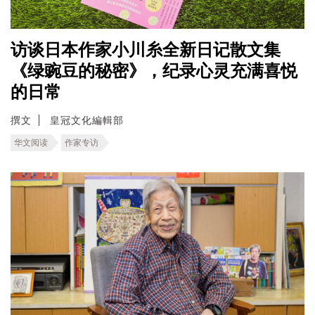
访谈日本作家小川糸全新日记散文集
《绿豌豆的秘密》，纪录心灵充满喜悦
的日常
撰文
皇冠文化編輯部
华文阅读
作家专访