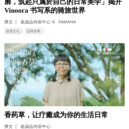
廓，筑起只属於自己的日常美学」揭开
Vinoora 书写系的骑旅世界
撰文
迷誠品內容中心 ft. YAMAHA
旅遊文化
品牌故事
香药草，让疗癒成为你的生活日常
撰文
迷誠品內容中心