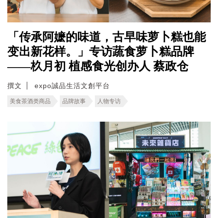
「传承阿嬷的味道，古早味萝卜糕也能
变出新花样。」专访蔬食萝卜糕品牌
——杦月初 植感食光创办人 蔡政仓
撰文
expo誠品生活文創平台
美食茶酒类商品
品牌故事
人物专访