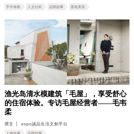
手作体验
人文社科
品牌故事
香氛美容
渔光岛清水模建筑「毛屋」，享受舒心
的住宿体验。专访毛屋经营者——毛韦
柔
撰文
expo誠品生活文創平台
人物故事
品牌故事