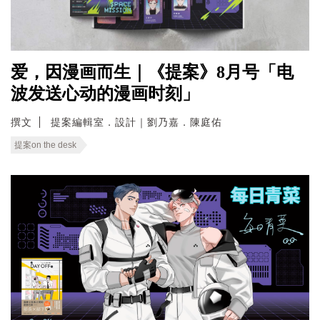
爱，因漫画而生｜《提案》8月号「电
波发送心动的漫画时刻」
撰文
提案編輯室．設計｜劉乃嘉．陳庭佑
提案on the desk