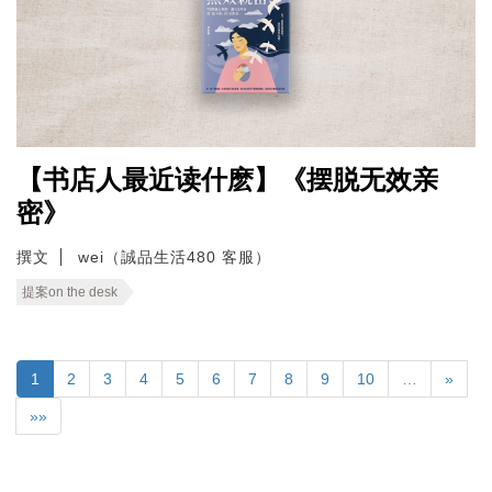
【书店人最近读什麽】《摆脱无效亲
密》
撰文
wei（誠品生活480 客服）
提案on the desk
1
2
3
4
5
6
7
8
9
10
…
»
»»