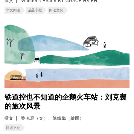
撰文
Women's Health BY GRACE HSIEH
华文阅读
诚品专栏
阅读文化
铁道控也不知道的企鹅火车站：刘克襄
的旅次风景
撰文
劉克襄（文）、陳孅孅（繪圖）
阅读文化