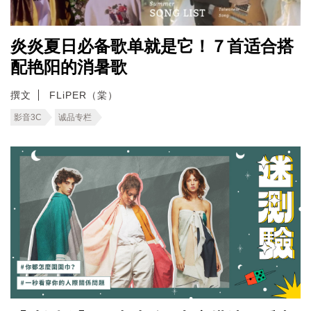
炎炎夏日必备歌单就是它！７首适合搭
配艳阳的消暑歌
撰文
FLiPER（棠）
影音3C
诚品专栏