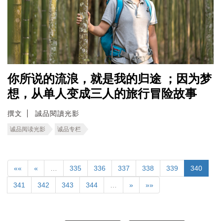
你所说的流浪，就是我的归途 ；因为梦
想，从单人变成三人的旅行冒险故事
撰文
誠品閱讀光影
诚品阅读光影
诚品专栏
««
«
…
335
336
337
338
339
340
341
342
343
344
…
»
»»