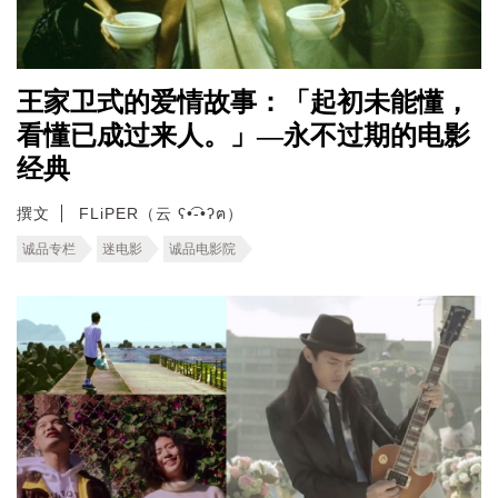
王家卫式的爱情故事：「起初未能懂，
看懂已成过来人。」—永不过期的电影
经典
撰文
FLiPER（云 ʕ•͡-•ʔฅ）
诚品专栏
迷电影
诚品电影院