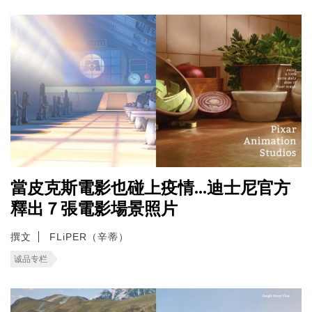
當皮克斯電影也碰上疫情...迪士尼官方
釋出７張電影場景照片
撰文
FLiPER（辛蒂）
诚品专栏